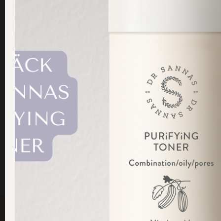
Vitaliserande Ansiktsolja för
Lugnande Ansiktsolja för 
Normal/Bland hy
hy
425.00
kr
425.00
kr
Lägg till i varukorg
Lägg till i va
SHOP