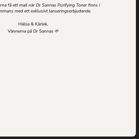
gärna få ett mail när Dr Sannas Purifying Toner finns i
sammans med ett exklusivt lanseringserbjudande.
Hälsa & Kärlek,
Vännerna på Dr Sannas 🌱
Instagram
Köpvillkor
|
Om alla texter på drsannas.se