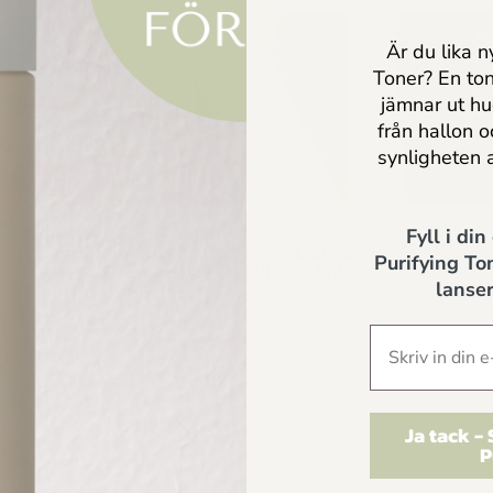
Är du lika n
Toner? En to
Torr/Känslig
jämnar ut h
från hallon 
synligheten 
rukorg
Fyll i din
FÅ INSPIRATION, ERBJUDANDEN & PRAKTISK
Purifying Ton
HUDVÅRDSTIPS DIREKT I MAILEN
lanser
Jag godkänner
Dr Sannas personuppgifts och integritetspolicy
Ja tack -
P
ARTIKLAR
SKICKA