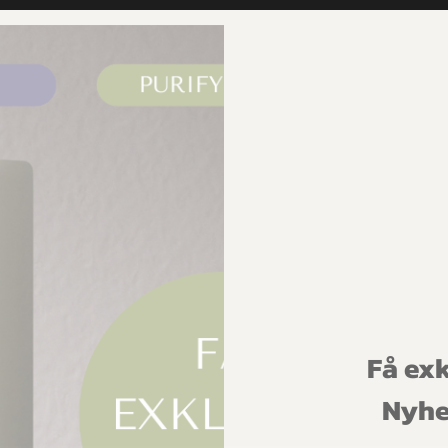
HEM
OM DR SANNAS
SHOP
AN
Få exk
Nyhe