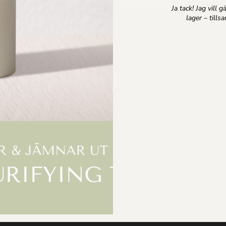
Ja tack! Jag vill 
lager – till
Följ oss
Shop
Facebook
Nya produkter
LinkedIn
spolicy
Mina Sidor
Kundkorg
Logga in