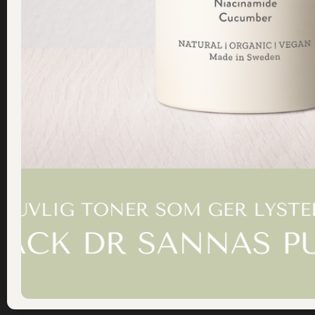
Kontakt
Information
Dr Sannas Sweden AB
Köp och Ordervillkor
Personuppgifts och Integritet
Kivra: 559183-0103
Om alla texter på drsannas.se
106 31 Stockholm
0735057443
info@drsannas.se
© Drsannas.se | Webbplats av
Wonderbird AB