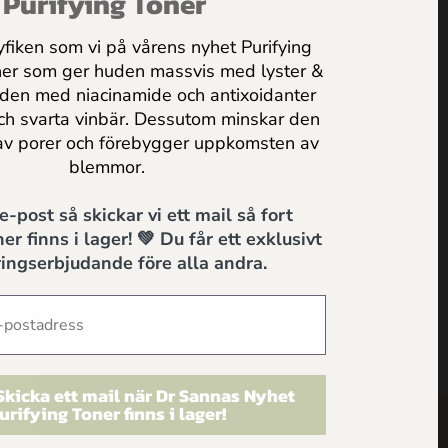
Purifying Toner
yfiken som vi på vårens nyhet Purifying
ner som ger huden massvis med lyster &
uden med niacinamide och antixoidanter
och svarta vinbär. Dessutom minskar den
av porer och förebygger uppkomsten av
blemmor.
 e-post så skickar vi ett mail så fort
A
er finns i lager! 💚 Du får ett exklusivt
ingserbjudande före alla andra.
SUPPORT
 Skicka ett mail när Dr Sannas Nyhet
urifying Toner finns i lager!
HEM