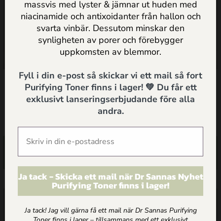
massvis med lyster & jämnar ut huden med
Jag godkänner
Dr Sannas
niacinamide och antixoidanter från hallon och
personuppgifts och integritetspolicy
svarta vinbär. Dessutom minskar den
synligheten av porer och förebygger
SKICKA
uppkomsten av blemmor.
Fyll i din e-post så skickar vi ett mail så fort
Lugnande Ansiktskräm för
Ögonkräm
Purifying Toner finns i lager! 💚 Du får ett
Känslig/Reaktiv hy
exklusivt lanseringserbjudande före alla
andra.
495.00
kr
365.00
kr
Lägg till i
Lägg till i
varukorg
varukorg
Ja tack - Skicka ett mail när Dr Sannas Nyhet
Purifying Toner finns i lager!
Ja tack! Jag vill gärna få ett mail när Dr Sannas Purifying
Toner finns i lager – tillsammans med ett exklusivt