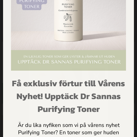
Närande ansiktskräm för
Fuktgivande ansiktskräm för
torr/mogen hy
normal/blandhy
495.00
kr
465.00
kr
Få exklusiv förtur till Vårens
Lägg till i
Lägg till i
FÅ INSPIRATION,
Nyhet! Upptäck Dr Sannas
ERBJUDANDEN & PRAKTISKA
varukorg
varukorg
HUDVÅRDSTIPS DIREKT I
Purifying Toner
MAILEN
Är du lika nyfiken som vi på vårens nyhet
Purifying Toner? En toner som ger huden