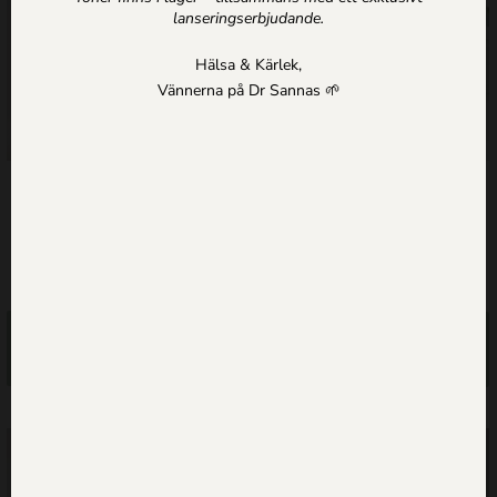
lanseringserbjudande.
Hälsa & Kärlek,
Vännerna på Dr Sannas 🌱
Detox Ansiktsmask för alla
Tre Närande Favoriter
hudtyper
365.00
kr
1,549.00
kr
Lägg till i
Lägg till i
varukorg
varukorg