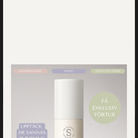
Vitaliserande Ansiktsolja för
Lugnande Ansiktsolja för
Normal/Bland hy
Torr/Känslig hy
425.00
kr
425.00
kr
Lägg till i
Lägg till i
varukorg
varukorg