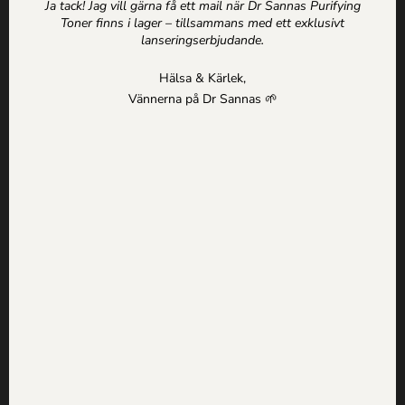
Ja tack! Jag vill gärna få ett mail när Dr Sannas Purifying
Kivra: 559183-0103
Toner finns i lager – tillsammans med ett exklusivt
106 31 Stockholm
lanseringserbjudande.
0735057443
info@drsannas.se
Hälsa & Kärlek,
Vännerna på Dr Sannas 🌱
Information
Köp och Ordervillkor
Personuppgifts och Integritetspolicy
Om alla texter på drsannas.se
Shop
Nya produkter
Mina Sidor
Kundkorg
Logga in