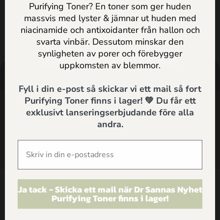
SE ALLA PRODUKTER
Purifying Toner? En toner som ger huden
massvis med lyster & jämnar ut huden med
Jag godkänner
Dr Sannas
niacinamide och antixoidanter från hallon och
personuppgifts och integritetspolicy
svarta vinbär. Dessutom minskar den
synligheten av porer och förebygger
SKICKA
uppkomsten av blemmor.
HANDLA
HÄLSOTIPS
SÖK
SUPPORT
Fyll i din e-post så skickar vi ett mail så fort
Purifying Toner finns i lager! 💚 Du får ett
SHOP
exklusivt lanseringserbjudande före alla
andra.
ARTIKLAR
HEM
Ja tack - Skicka ett mail när Dr Sannas Nyhet
Kontakt
Purifying Toner finns i lager!
Dr Sannas Sweden AB