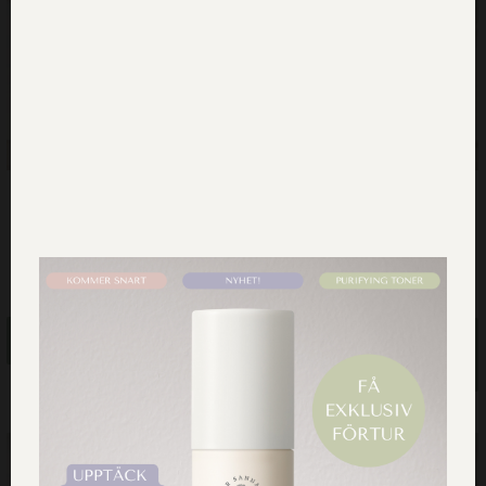
After Sun Lotion med
SPF 20 Solskydd
Havrelipider
215.00
kr
279.00
kr
Läs mer
Lägg till i
varukorg
SLUT I LAGER