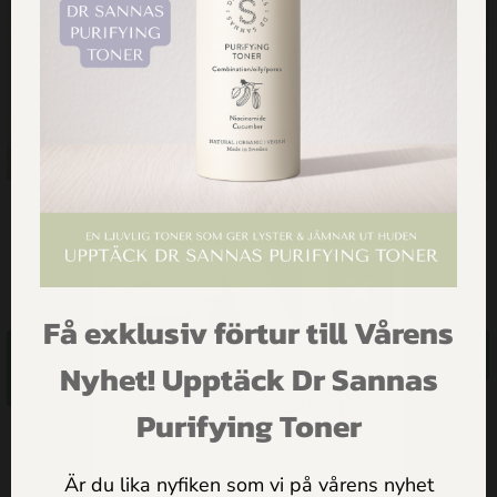
SPF 30 Solskydd
Dr Sannas Solserie
299.00
kr
499.00
kr
727.00
kr
Få exklusiv förtur till Vårens
Lägg till i
Läs mer
FÅ INSPIRATION,
Nyhet! Upptäck Dr Sannas
varukorg
ERBJUDANDEN & PRAKTISKA
HUDVÅRDSTIPS DIREKT I
Purifying Toner
MAILEN
Är du lika nyfiken som vi på vårens nyhet