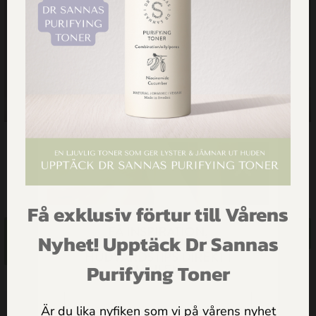
PAKET: 6 x Hälsosåpa Original
Ansikts:kit för torr/känslig hy
500 ml
1,149.00
kr
1,299.00
kr
Få exklusiv förtur till Vårens
FÅ INSPIRATION,
Lägg till i
Läs mer
Nyhet! Upptäck Dr Sannas
ERBJUDANDEN & PRAKTISKA
varukorg
HUDVÅRDSTIPS DIREKT I
Purifying Toner
MAILEN
Är du lika nyfiken som vi på vårens nyhet