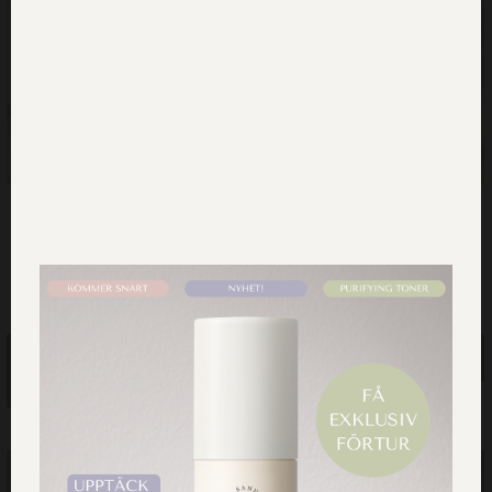
Dr Sannas duschtvålar x 4
Dr Sannas Solserie
499.00
kr
499.00
kr
727.00
kr
Lägg till i
Läs mer
varukorg
SLUT I LAGER