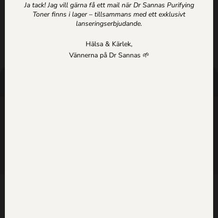
Ja tack! Jag vill gärna få ett mail när Dr Sannas Purifying
SE ALLA PRODUKTER
Toner finns i lager – tillsammans med ett exklusivt
lanseringserbjudande.
Hälsa & Kärlek,
Vännerna på Dr Sannas 🌱
HANDLA
HÄLSOTIPS
SÖK
SUPPORT
SHOP
ARTIKLAR
HEM
Kontakt
Dr Sannas Sweden AB