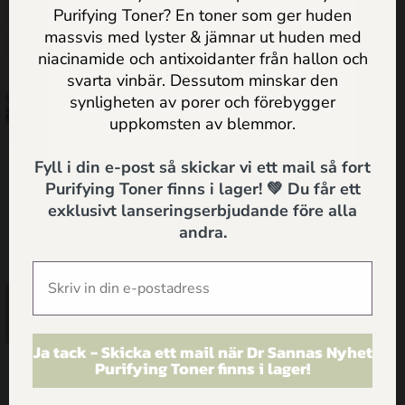
Purifying Toner? En toner som ger huden
massvis med lyster & jämnar ut huden med
Jag godkänner
Dr Sannas
niacinamide och antixoidanter från hallon och
personuppgifts och integritetspolicy
svarta vinbär. Dessutom minskar den
synligheten av porer och förebygger
SKICKA
uppkomsten av blemmor.
Fyll i din e-post så skickar vi ett mail så fort
Mjuka händer paket
Purifying Toner finns i lager! 💚 Du får ett
exklusivt lanseringserbjudande före alla
andra.
529.00
kr
Lägg till i
varukorg
Ja tack - Skicka ett mail när Dr Sannas Nyhet
Purifying Toner finns i lager!