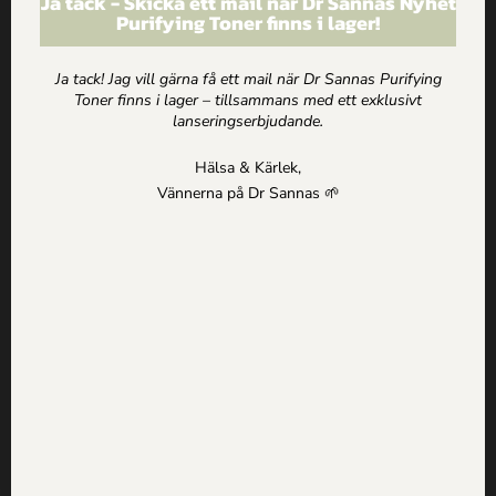
Ja tack - Skicka ett mail när Dr Sannas Nyhet
Nya produkter
Purifying Toner finns i lager!
Mina Sidor
Kundkorg
Logga in
Ja tack! Jag vill gärna få ett mail när Dr Sannas Purifying
Toner finns i lager – tillsammans med ett exklusivt
lanseringserbjudande.
Följ oss
Hälsa & Kärlek,
Vännerna på Dr Sannas 🌱
Facebook
Instagram
LinkedIn
© Drsannas.se | Webbplats av
Wonderbird AB
Köpvillkor
|
Om alla texter på drsannas.se