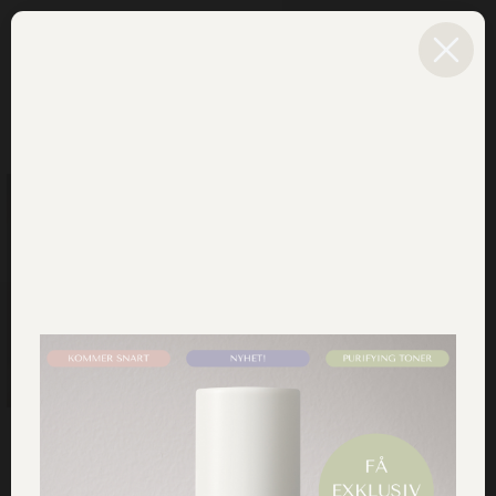
MENY
0
Detox Ansiktsmask för alla
hudtyper