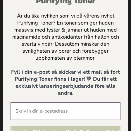
Purifying Toner
Är du lika nyfiken som vi på vårens nyhet
Kontakt
Purifying Toner? En toner som ger huden
Dr Sannas Sweden AB
massvis med lyster & jämnar ut huden med
Jag godkänner
Dr Sannas
niacinamide och antixoidanter från hallon och
Kivra: 559183-0103
personuppgifts och integritetspolicy
svarta vinbär. Dessutom minskar den
106 31 Stockholm
0735057443
synligheten av porer och förebygger
SKICKA
info@drsannas.se
uppkomsten av blemmor.
Fyll i din e-post så skickar vi ett mail så fort
Purifying Toner finns i lager! 💚 Du får ett
Information
exklusivt lanseringserbjudande före alla
Köp och Ordervillkor
andra.
Personuppgifts och Integritetspolicy
Om alla texter på drsannas.se
Shop