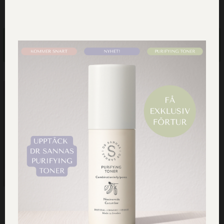
225.00
kr
225.00
kr
Lägg till i
Lägg till i
varukorg
varukorg
PAKET: 2 x Hälsosåpa
Citronmyrten 500 ml