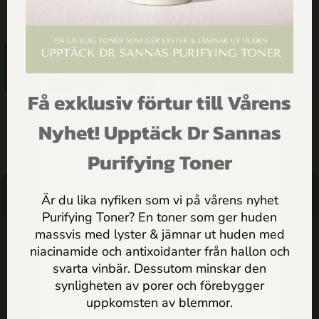
405.00
kr
Lägg till i
varukorg
Få exklusiv förtur till Vårens
FÅ INSPIRATION,
Nyhet! Upptäck Dr Sannas
ERBJUDANDEN & PRAKTISKA
HUDVÅRDSTIPS DIREKT I
Purifying Toner
MAILEN
Är du lika nyfiken som vi på vårens nyhet
HANDLA
HÄLSOTIPS
SÖK
SUPPORT
Purifying Toner? En toner som ger huden
massvis med lyster & jämnar ut huden med
SHOP
Jag godkänner
Dr Sannas
niacinamide och antixoidanter från hallon och
personuppgifts och integritetspolicy
svarta vinbär. Dessutom minskar den
ARTIKLAR
synligheten av porer och förebygger
SKICKA
uppkomsten av blemmor.
HEM