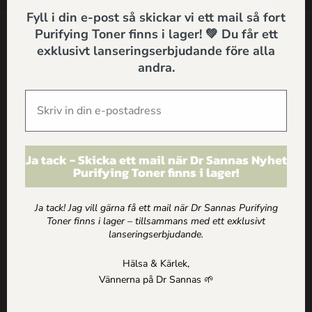
Fyll i din e-post så skickar vi ett mail så fort
Purifying Toner finns i lager! 💚 Du får ett
Kontakt
exklusivt lanseringserbjudande före alla
andra.
Dr Sannas Sweden AB
Kivra: 559183-0103
106 31 Stockholm
0735057443
info@drsannas.se
Ja tack - Skicka ett mail när Dr Sannas Nyhet
Purifying Toner finns i lager!
Information
Ja tack! Jag vill gärna få ett mail när Dr Sannas Purifying
Köp och Ordervillkor
Toner finns i lager – tillsammans med ett exklusivt
Personuppgifts och Integritetspolicy
lanseringserbjudande.
Om alla texter på drsannas.se
Hälsa & Kärlek,
Vännerna på Dr Sannas 🌱
Shop