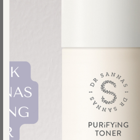
Butik
Rekoshoppen
Salong 5 Sinnen
Esthetica Hudvårdssalong
Osteopati Kroppshälsa i Jönköping
Life Jönköping
Hälsokraft Jönköping