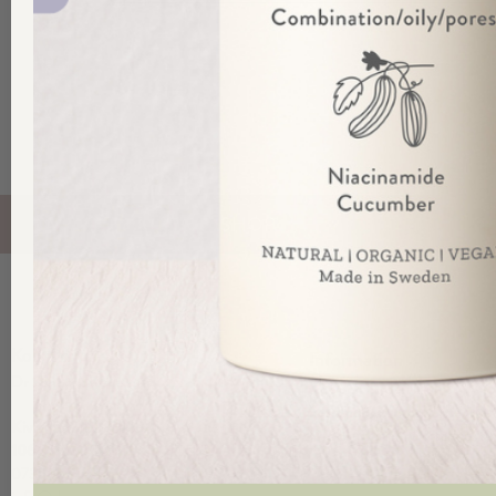
SHOP
Kontakt
Information
Dr Sannas Sweden AB
Köp och Ordervillkor
Personuppgifts och Integritet
Kivra: 559183-0103
Om alla texter på drsannas.se
106 31 Stockholm
0735057443