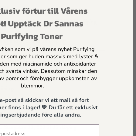
ess
lusiv förtur till Vårens
t! Upptäck Dr Sannas
ovsgatan 3-5 M2-center 55303 Jönköping
Purifying Toner
engränd 4, 553 21 Jönköping
yfiken som vi på vårens nyhet Purifying
ner som ger huden massvis med lyster &
djegatan 38, 55320 Jönköping
uden med niacinamide och antixoidanter
och svarta vinbär. Dessutom minskar den
av porer och förebygger uppkomsten av
terpraktiken, Myntgatan 13, 553 32
blemmor.
öping.
 e-post så skickar vi ett mail så fort
arpsgatan 17, 553 16 Jönköping
er finns i lager! 💚 Du får ett exklusivt
ingserbjudande före alla andra.
a Storgatan 23, 553 21 Jönköping