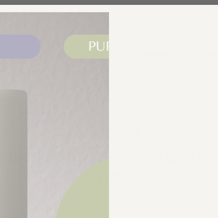
HEM
OM DR SANNAS
SHOP
ANSI
Hem
»
Jönköping
DR SANNAS ÅTERFÖRSÄLJARE i
JÖNKÖPING