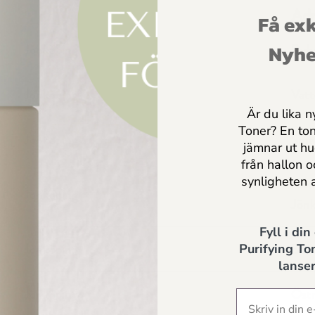
Ort
Adr
Få exk
Nyhe
Jönköping
Ryh
Jönköping
Vatt
Är du lika n
Toner? En to
Jönköping
Sme
jämnar ut h
från hallon 
synligheten 
Klos
Jönköping
Jönk
Fyll i din
FÅ INSPIRATION, ERBJUDANDEN & PRAKTISKA
Jönköping
Barn
Purifying Ton
HUDVÅRDSTIPS DIREKT I MAILEN
lanser
Jönköping
Östr