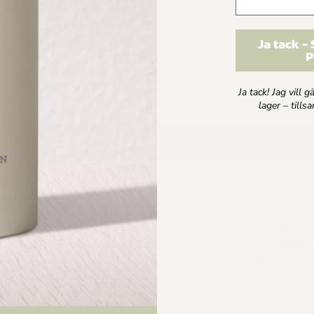
Jag godkänner
Dr Sannas personuppgifts och integritetspolicy
Ja tack -
SKICKA
P
Ja tack! Jag vill 
lager – till
ARTIKLAR
Följ oss
Shop
Facebook
Nya produkter
LinkedIn
spolicy
Mina Sidor
Kundkorg
Logga in