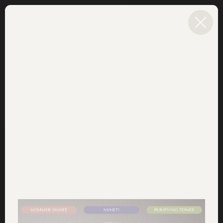
MENY
0
Hem
»
Linköping
DR SANNAS ÅTERFÖRSÄLJARE i
LINKÖPING
Life Tanneforsgatan
Linköping