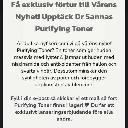
Få exklusiv förtur till Vårens
HANDLA
HÄLSOTIPS
SÖK
SUPPORT
FÅ INSPIRATION,
Nyhet! Upptäck Dr Sannas
ERBJUDANDEN & PRAKTISKA
SHOP
HUDVÅRDSTIPS DIREKT I
Purifying Toner
MAILEN
ARTIKLAR
Är du lika nyfiken som vi på vårens nyhet
Purifying Toner? En toner som ger huden
HEM
massvis med lyster & jämnar ut huden med
Jag godkänner
Dr Sannas
niacinamide och antixoidanter från hallon och
personuppgifts och integritetspolicy
svarta vinbär. Dessutom minskar den
Kontakt
synligheten av porer och förebygger
SKICKA
Dr Sannas Sweden AB
uppkomsten av blemmor.
Kivra: 559183-0103
Fyll i din e-post så skickar vi ett mail så fort
106 31 Stockholm
Purifying Toner finns i lager! 💚 Du får ett
0735057443
info@drsannas.se
exklusivt lanseringserbjudande före alla
andra.