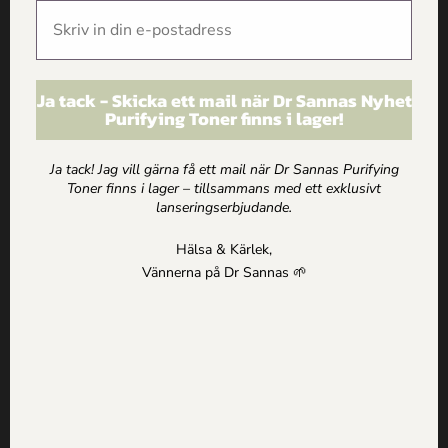
Information
Köp och Ordervillkor
Personuppgifts och Integritetspolicy
Om alla texter på drsannas.se
Ja tack - Skicka ett mail när Dr Sannas Nyhet
Purifying Toner finns i lager!
Ja tack! Jag vill gärna få ett mail när Dr Sannas Purifying
Shop
Toner finns i lager – tillsammans med ett exklusivt
Nya produkter
lanseringserbjudande.
Mina Sidor
Kundkorg
Hälsa & Kärlek,
Logga in
Vännerna på Dr Sannas 🌱
Följ oss
Facebook
Instagram
LinkedIn