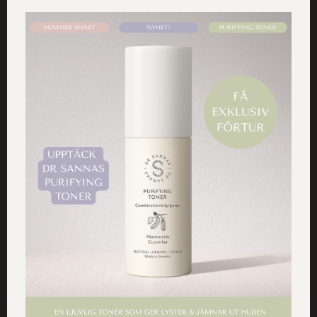
Vikingagatan 19, 891 38 Örnsköldsvik
Life Örnsköldsvik
Örnsköldsvik
Storgatan 18, 891 33 Örnsköldsvik
Hälsokraft Örnsköldsvik Oskargallerian
Örnsköldsvik
Lasarettsgatan 20, 891 32 Örnsköldsvik
Bibbi´s Basic Living Önsköldsvik
Örnsköldsvik
Skolgatan 11A, 891 33 Örnsköldsvik