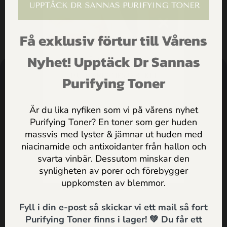
Få exklusiv förtur till Vårens
FÅ INSPIRATION,
Nyhet! Upptäck Dr Sannas
ERBJUDANDEN & PRAKTISKA
HUDVÅRDSTIPS DIREKT I
Purifying Toner
MAILEN
HANDLA
HÄLSOTIPS
SÖK
SUPPORT
SHOP
Är du lika nyfiken som vi på vårens nyhet
Purifying Toner? En toner som ger huden
ARTIKLAR
massvis med lyster & jämnar ut huden med
Jag godkänner
Dr Sannas
niacinamide och antixoidanter från hallon och
personuppgifts och integritetspolicy
svarta vinbär. Dessutom minskar den
HEM
synligheten av porer och förebygger
SKICKA
uppkomsten av blemmor.
Kontakt
Fyll i din e-post så skickar vi ett mail så fort
Dr Sannas Sweden AB
Purifying Toner finns i lager! 💚 Du får ett