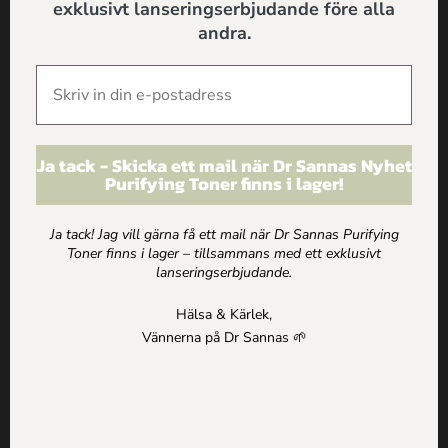
exklusivt lanseringserbjudande före alla
Kivra: 559183-0103
106 31 Stockholm
andra.
0735057443
info@drsannas.se
Information
Ja tack - Skicka ett mail när Dr Sannas Nyhet
Purifying Toner finns i lager!
Köp och Ordervillkor
Personuppgifts och Integritetspolicy
Om alla texter på drsannas.se
Ja tack! Jag vill gärna få ett mail när Dr Sannas Purifying
Toner finns i lager – tillsammans med ett exklusivt
lanseringserbjudande.
Shop
Hälsa & Kärlek,
Nya produkter
Vännerna på Dr Sannas 🌱
Mina Sidor
Kundkorg
Logga in