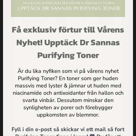
rekommenderar alltid att du vid nedsatt hälsa uppsöker läkare och specialister. Vi
hoppas att denna sida inspirerar till en fantastisk hud och ett friskare liv för alla
besökare
Få exklusiv förtur till Vårens
FÅ INSPIRATION,
Nyhet! Upptäck Dr Sannas
Dela den här frågan och svaret:
ERBJUDANDEN & PRAKTISKA
HUDVÅRDSTIPS DIREKT I
Purifying Toner
MAILEN
Är du lika nyfiken som vi på vårens nyhet
Purifying Toner? En toner som ger huden
Senaste Frågorna
massvis med lyster & jämnar ut huden med
Jag godkänner
Dr Sannas
niacinamide och antixoidanter från hallon och
Schampo
10 februari, 2020
personuppgifts och integritetspolicy
svarta vinbär. Dessutom minskar den
Djurtest
31 januari, 2020
synligheten av porer och förebygger
SKICKA
uppkomsten av blemmor.
Vårdande ansiktscreme med pigment
27 januari, 2020
’’Limonene, Linalool, Citral, Geraniol, Citronellol’’
16 januari, 2020
Fyll i din e-post så skickar vi ett mail så fort
Hyaluronsyra
2 december, 2019