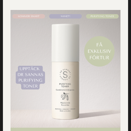
Tack för din fråga! Du kan duscha ansiktet
lätt med vår härliga mist och sedan smörja
in några droppar olja direkt efter. Hoppas
att du finner lindring. <3
STÄLL FRÅGA HÄR
TILL SHOPPEN
Om alla texter på drsannas.se
Alla råd, tips och rekommendationer på drsannas,se grundar sig på Team Dr Sannas
egna erfarenheter och följs på egen risk. Vi reserverar oss för ev. faktafel. Vi