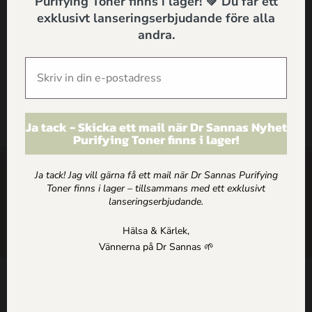
Purifying Toner finns i lager! 💚 Du får ett
exklusivt lanseringserbjudande före alla
andra.
Frågemeny
Ja tack - Skicka ett mail när Dr Sannas Nyhet
Purifying Toner finns i lager!
SHOP
Ja tack! Jag vill gärna få ett mail när Dr Sannas Purifying
Toner finns i lager – tillsammans med ett exklusivt
lanseringserbjudande.
ARTIKLAR
Hälsa & Kärlek,
HEM
Vännerna på Dr Sannas 🌱
Kontakt