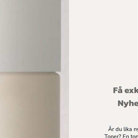
Få exk
Nyhe
Är du lika n
Toner? En to