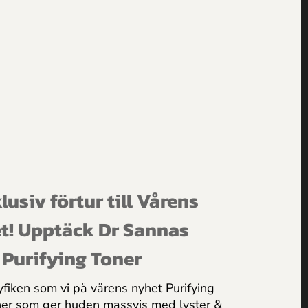
Artikel-Kategorier
ARTIKLAR
RECEPT
VÅRDA DIN HUD
lusiv förtur till Vårens
t! Upptäck Dr Sannas
Purifying Toner
yfiken som vi på vårens nyhet Purifying
ner som ger huden massvis med lyster &