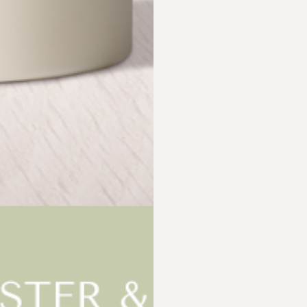
ARTIKLAR
Följ oss
Shop
Facebook
Nya produkter
LinkedIn
spolicy
Mina Sidor