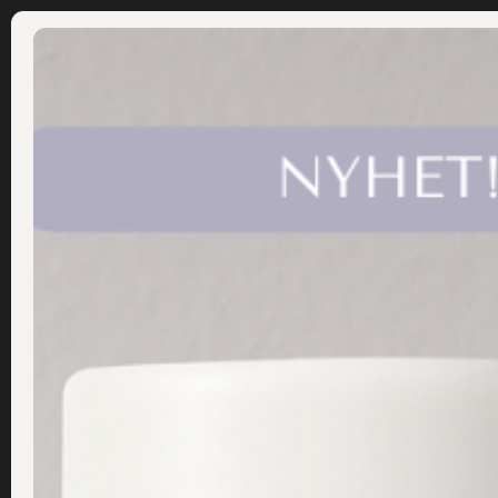
ÅF LOGIN
LOGGA IN
A&B Hälsokost
Om alla texter på drsannas.se
Alla råd, tips och rekommendationer på drsannas,se grundar sig på Team Dr S
du vid nedsatt hälsa uppsöker läkare och specialister. Vi hoppas att denna sid