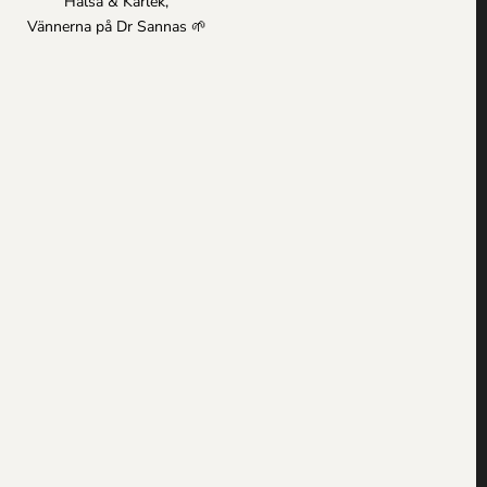
Hälsa & Kärlek,
Vännerna på Dr Sannas 🌱
Vitaliserande Ansiktsolja för Normal/Bland hy
425.00
kr