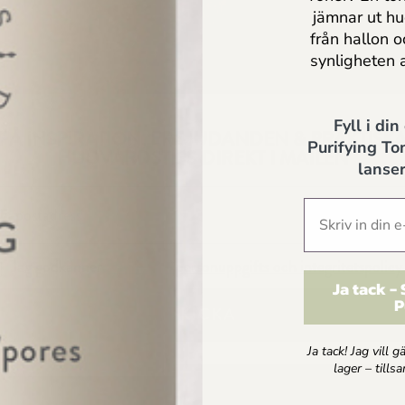
jämnar ut h
från hallon 
synligheten 
Fyll i din
FÅ INSPIRATION, ERBJUDANDEN & PRAKTISK
Purifying Ton
HUDVÅRDSTIPS DIREKT I MAILEN
lanser
Jag godkänner
Dr Sannas personuppgifts och integritetspolicy
Ja tack -
P
SKICKA
Ja tack! Jag vill 
lager – till