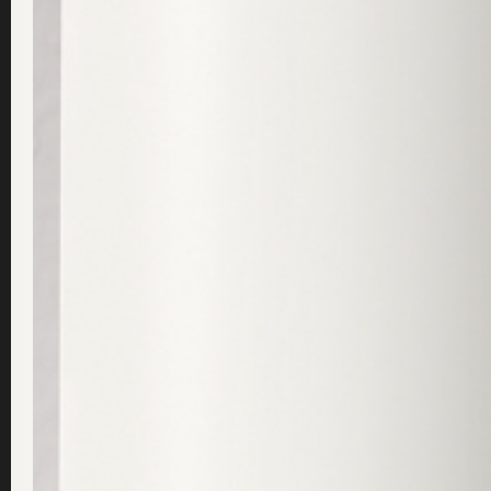
Dela den här artikleln:
Lämna ett svar