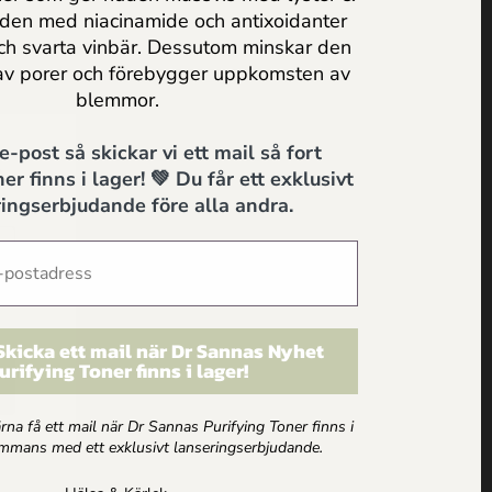
uden med niacinamide och antixoidanter
och svarta vinbär. Dessutom minskar den
av porer och förebygger uppkomsten av
blemmor.
 e-post så skickar vi ett mail så fort
A
er finns i lager! 💚 Du får ett exklusivt
Multikräm med Svartvinbärsolja
ingserbjudande före alla andra.
315.00
kr
Lägg till i varukorg
 Skicka ett mail när Dr Sannas Nyhet
urifying Toner finns i lager!
gärna få ett mail när Dr Sannas Purifying Toner finns i
HANDLA VÅRA PRODUKTER
sammans med ett exklusivt lanseringserbjudande.