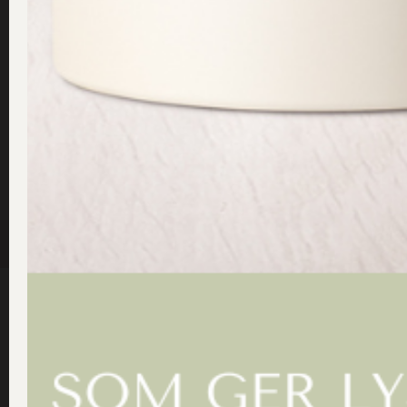
SHOP
Kontakt
Information
Dr Sannas Sweden AB
Köp och Ordervillkor
Personuppgifts och Integritet