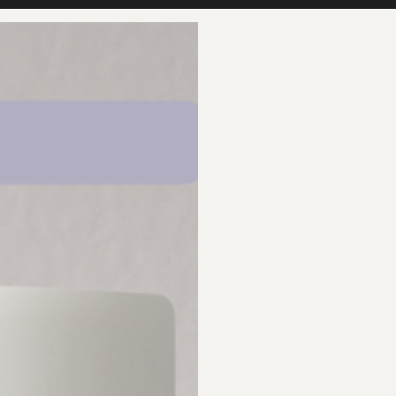
HEM
OM DR SANNAS
SHOP
AN
annas egna erfarenheter och följs på egen risk. Vi reserverar oss för ev. faktafel. Vi rekommend
a inspirerar till en fantastisk hud och ett friskare liv för alla besökare