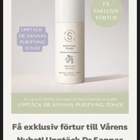
HANDLA VÅRA PRODUKTER
Få exklusiv förtur till Vårens
FÅ INSPIRATION,
Nyhet! Upptäck Dr Sannas