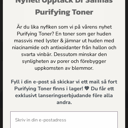
ERBJUDANDEN & PRAKTISKA
HUDVÅRDSTIPS DIREKT I
Purifying Toner
MAILEN
Vitaliserande Ansiktsolja för
Normal/Bland hy
Är du lika nyfiken som vi på vårens nyhet
425.00
kr
Purifying Toner? En toner som ger huden
massvis med lyster & jämnar ut huden med
Jag godkänner
Dr Sannas
niacinamide och antixoidanter från hallon och
Lägg till i
personuppgifts och integritetspolicy
svarta vinbär. Dessutom minskar den
varukorg
synligheten av porer och förebygger
SKICKA
uppkomsten av blemmor.
Fyll i din e-post så skickar vi ett mail så fort
Purifying Toner finns i lager! 💚 Du får ett
exklusivt lanseringserbjudande före alla
andra.
HANDLA
HÄLSOTIPS
SÖK
SUPPORT
SHOP