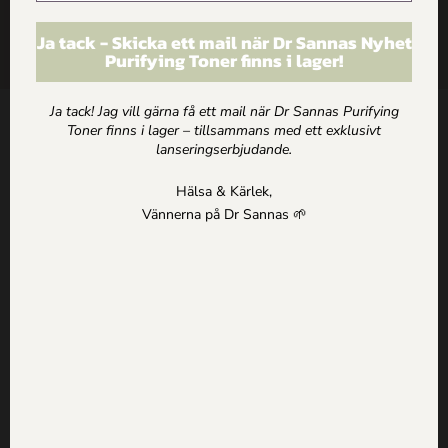
ARTIKLAR
Ja tack - Skicka ett mail när Dr Sannas Nyhet
Purifying Toner finns i lager!
HEM
Ja tack! Jag vill gärna få ett mail när Dr Sannas Purifying
Toner finns i lager – tillsammans med ett exklusivt
Kontakt
lanseringserbjudande.
Dr Sannas Sweden AB
Hälsa & Kärlek,
Kivra: 559183-0103
Vännerna på Dr Sannas 🌱
106 31 Stockholm
0735057443
info@drsannas.se
Information
Köp och Ordervillkor
Personuppgifts och Integritetspolicy
Om alla texter på drsannas.se