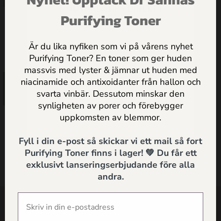
ERBJUDANDEN & PRAKTISKA
HUDVÅRDSTIPS DIREKT I
Purifying Toner
MAILEN
Vitaliserande Ansiktsolja för
Normal/Bland hy
Är du lika nyfiken som vi på vårens nyhet
425.00
kr
Purifying Toner? En toner som ger huden
massvis med lyster & jämnar ut huden med
Jag godkänner
Dr Sannas
niacinamide och antixoidanter från hallon och
Lägg till i
personuppgifts och integritetspolicy
svarta vinbär. Dessutom minskar den
varukorg
synligheten av porer och förebygger
SKICKA
uppkomsten av blemmor.
Fyll i din e-post så skickar vi ett mail så fort
Purifying Toner finns i lager! 💚 Du får ett
exklusivt lanseringserbjudande före alla
andra.
SHOP