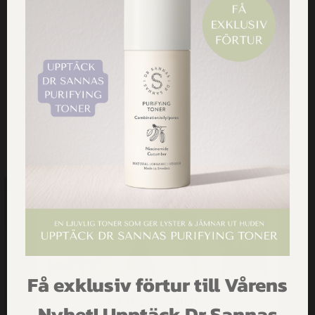
HANDLA VÅRA PRODUKTER
Få exklusiv förtur till Vårens
FÅ INSPIRATION,
Nyhet! Upptäck Dr Sannas