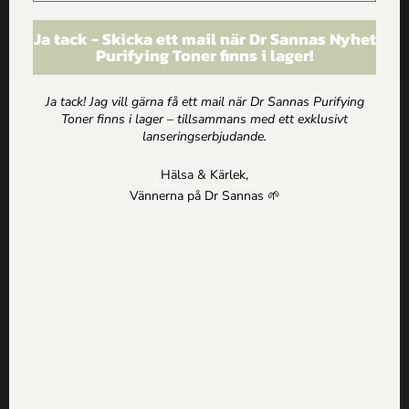
ARTIKLAR
Ja tack - Skicka ett mail när Dr Sannas Nyhet
Purifying Toner finns i lager!
HEM
Ja tack! Jag vill gärna få ett mail när Dr Sannas Purifying
Toner finns i lager – tillsammans med ett exklusivt
Kontakt
lanseringserbjudande.
Dr Sannas Sweden AB
Hälsa & Kärlek,
Kivra: 559183-0103
Vännerna på Dr Sannas 🌱
106 31 Stockholm
0735057443
info@drsannas.se
Information
Köp och Ordervillkor
Personuppgifts och Integritetspolicy
Om alla texter på drsannas.se