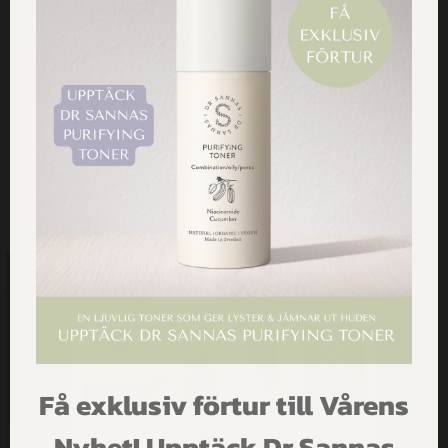
HANDLA VÅRA PRODUKTER
Få exklusiv förtur till Vårens
FÅ INSPIRATION,
Nyhet! Upptäck Dr Sannas