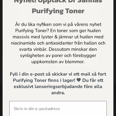
ERBJUDANDEN & PRAKTISKA
HUDVÅRDSTIPS DIREKT I
Purifying Toner
MAILEN
Vitaliserande Ansiktsolja för
Normal/Bland hy
Är du lika nyfiken som vi på vårens nyhet
425.00
kr
Purifying Toner? En toner som ger huden
massvis med lyster & jämnar ut huden med
Jag godkänner
Dr Sannas
niacinamide och antixoidanter från hallon och
Lägg till i
personuppgifts och integritetspolicy
svarta vinbär. Dessutom minskar den
varukorg
synligheten av porer och förebygger
SKICKA
uppkomsten av blemmor.
Fyll i din e-post så skickar vi ett mail så fort
Purifying Toner finns i lager! 💚 Du får ett
exklusivt lanseringserbjudande före alla
andra.
HANDLA
HÄLSOTIPS
SÖK
SUPPORT
SHOP