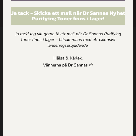
ARTIKLAR
Ja tack - Skicka ett mail när Dr Sannas Nyhet
Purifying Toner finns i lager!
HEM
Ja tack! Jag vill gärna få ett mail när Dr Sannas Purifying
Toner finns i lager – tillsammans med ett exklusivt
Kontakt
lanseringserbjudande.
Dr Sannas Sweden AB
Hälsa & Kärlek,
Kivra: 559183-0103
Vännerna på Dr Sannas 🌱
106 31 Stockholm
0735057443
info@drsannas.se
Information
Köp och Ordervillkor
Personuppgifts och Integritetspolicy
Om alla texter på drsannas.se