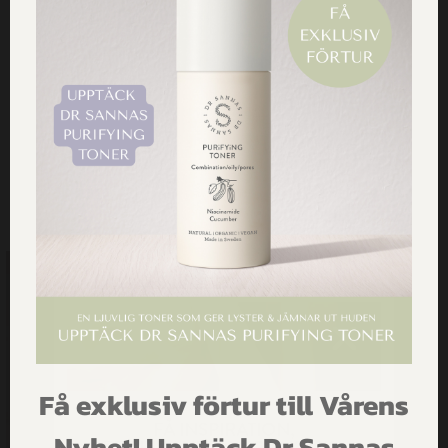
HANDLA VÅRA PRODUKTER
Få exklusiv förtur till Vårens
FÅ INSPIRATION,
Nyhet! Upptäck Dr Sannas