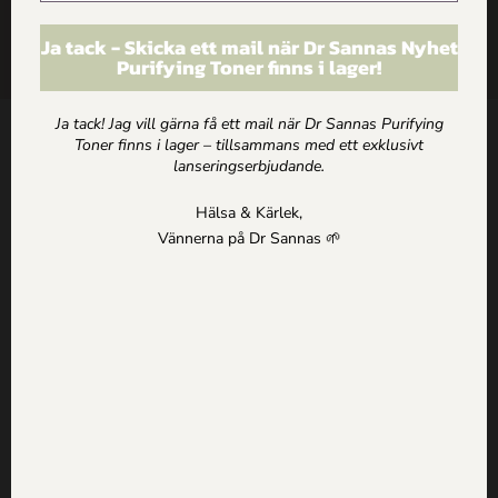
ARTIKLAR
Ja tack - Skicka ett mail när Dr Sannas Nyhet
Purifying Toner finns i lager!
HEM
Ja tack! Jag vill gärna få ett mail när Dr Sannas Purifying
Toner finns i lager – tillsammans med ett exklusivt
Kontakt
lanseringserbjudande.
Dr Sannas Sweden AB
Hälsa & Kärlek,
Kivra: 559183-0103
Vännerna på Dr Sannas 🌱
106 31 Stockholm
0735057443
info@drsannas.se
Information
Köp och Ordervillkor
Personuppgifts och Integritetspolicy
Om alla texter på drsannas.se