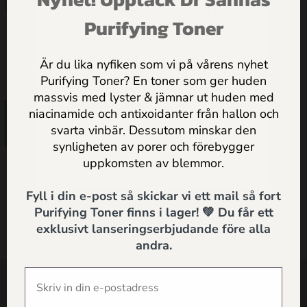
ERBJUDANDEN & PRAKTISKA
HUDVÅRDSTIPS DIREKT I
Purifying Toner
MAILEN
Vitaliserande Ansiktsolja för
Normal/Bland hy
Är du lika nyfiken som vi på vårens nyhet
425.00
kr
Purifying Toner? En toner som ger huden
massvis med lyster & jämnar ut huden med
Jag godkänner
Dr Sannas
niacinamide och antixoidanter från hallon och
Lägg till i
personuppgifts och integritetspolicy
svarta vinbär. Dessutom minskar den
varukorg
synligheten av porer och förebygger
SKICKA
uppkomsten av blemmor.
Fyll i din e-post så skickar vi ett mail så fort
Purifying Toner finns i lager! 💚 Du får ett
exklusivt lanseringserbjudande före alla
andra.
SHOP