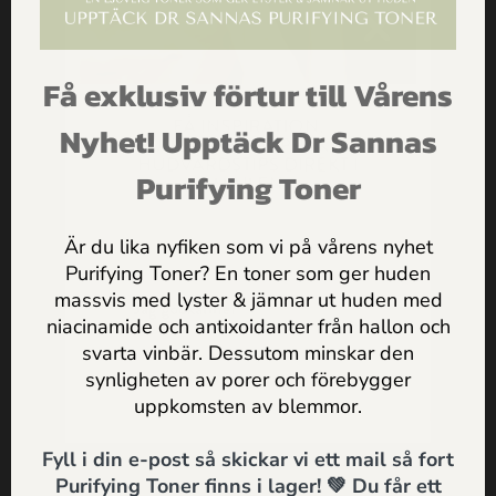
sig som skapar detox- och avsvullnadseffekten.
Marknadskommunikation ska enligt ICC:s regler
Få exklusiv förtur till Vårens
bedömas med utgångspunkt i hur framställningen
FÅ INSPIRATION,
Nyhet! Upptäck Dr Sannas
påverkar målgruppens genomsnittskonsument med
ERBJUDANDEN & PRAKTISKA
HUDVÅRDSTIPS DIREKT I
hänsyn tagen till det medium som använts. I detta
Purifying Toner
MAILEN
avseende måste det beaktas att Sannas inlägg har
publicerats på hennes egen facebooksida samt att
Är du lika nyfiken som vi på vårens nyhet
hennes följare till största delen utgörs av
Purifying Toner? En toner som ger huden
hälsomedvetna kvinnor i medelåldern. Målgruppens
massvis med lyster & jämnar ut huden med
Jag godkänner
Dr Sannas
genomsnittskonsument är således en upplyst
niacinamide och antixoidanter från hallon och
personuppgifts och integritetspolicy
hälsomedveten kvinna som inte är främmande för
svarta vinbär. Dessutom minskar den
synligheten av porer och förebygger
begreppet detoxbad. Det är således tydligt för
SKICKA
uppkomsten av blemmor.
målgruppens genomsnittskonsument att begreppen
detox och avsvullnad syftar till den effekt som kan
Fyll i din e-post så skickar vi ett mail så fort
åstadkommas av att ta ett bad. De nämnda
Purifying Toner finns i lager! 💚 Du får ett