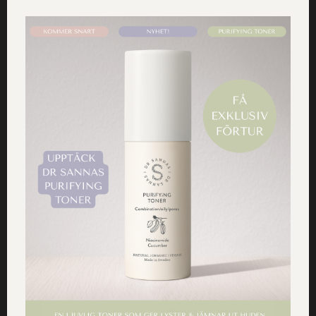
påståenden som direkt eller indirekt är ägnade att
vilseleda konsumenter ifråga om Hälsosåpans
egenskaper. Inget nämns om Hälsosåpans egenskaper
i det anmälda facebookinlägget. Det kan därför inte
sägas vara vilseledande. Sanna gör inget påstående
om att Hälsosåpan i sig skulle kunna åstadkomma
detox- eller avsvullnadseffekt. I stället beskriver
Sanna sin egen personliga erfarenhet av ett detoxbad
som hon tog med resultatet att hennes svullnad gick
ner. I sitt privata inlägg tipsar hon även om att ett
längre detoxbad är ännu bättre för avsvullnad. Detta
tydliggör att Sanna menar att det är själva badet som
skapar detoxeffekten som i sin tur gör att svullnaden
går ned. Att Sanna ger uttryck för att badet görs på
bästa sätt med Hälsosåpan innebär att såpan förhöjer
hennes njutning av badet, inte att det är Hälsosåpan i