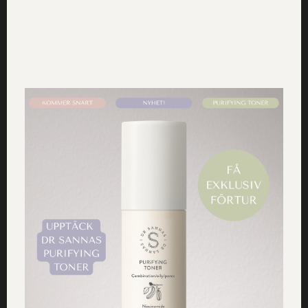
Moringasmör
absorberas lätt och förbättrar hudens
förmåga att behålla fukt och motverka yttorrhet.
Den innehåller höga halter av växtsterolen
betasitosterol som är känd för sin
antiinflammatoriska effekt och återuppbyggande
egenskaper, och som hjälper till att stödja hudens
eget skydd.
Probiotika
förhindrar bakterietillväxt,
såväl i produkten som på huden. Probiotikan hjälper
till att hålla en god mikroflora på huden, samtidigt
som den återfuktar och lugnar irriterad hud.
Rena
drömmen för känslig och reaktiv hy!
Upptäck naturens lugnande inverkan även på din
hud.
Som avslutning har vi använt
Ceramider.
De stärker