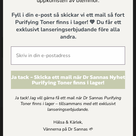
uppkomsten av blemmor.
Vitaliserande Ansiktsolja för
Normal/Bland hy
Fyll i din e-post så skickar vi ett mail så fort
Purifying Toner finns i lager! 💚 Du får ett
425.00
kr
exklusivt lanseringserbjudande före alla
andra.
Lägg till i
varukorg
Ja tack - Skicka ett mail när Dr Sannas Nyhet
Purifying Toner finns i lager!
Ja tack! Jag vill gärna få ett mail när Dr Sannas Purifying
Toner finns i lager – tillsammans med ett exklusivt
lanseringserbjudande.
SHOP
Hälsa & Kärlek,
Vännerna på Dr Sannas 🌱
ARTIKLAR