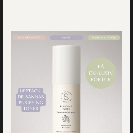
på
Dr Sannas
.
Tidigare nyhet
Nästa nyhet
Årets bästa After Sun
Dr Sannas produkter
är Dr Sannas Oat
har nominerats i två
Lipids
kategorier i Organic
Beauty Awards 2019
Om alla texter på drsannas.se
Alla råd, tips och rekommendationer på drsannas,se grundar sig på Team Dr
Sannas egna erfarenheter och följs på egen risk. Vi reserverar oss för ev.
faktafel. Vi rekommenderar alltid att du vid nedsatt hälsa uppsöker läkare och
specialister. Vi hoppas att denna sida inspirerar till en fantastisk hud och ett
friskare liv för alla besökare