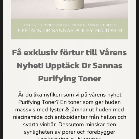
Dela den här nyheten:
Få exklusiv förtur till Vårens
FÅ INSPIRATION,
HANDLA VÅRA PRODUKTER
Nyhet! Upptäck Dr Sannas
ERBJUDANDEN & PRAKTISKA
HUDVÅRDSTIPS DIREKT I
Purifying Toner
MAILEN
Är du lika nyfiken som vi på vårens nyhet
Purifying Toner? En toner som ger huden
massvis med lyster & jämnar ut huden med
Jag godkänner
Dr Sannas
niacinamide och antixoidanter från hallon och
personuppgifts och integritetspolicy
svarta vinbär. Dessutom minskar den
synligheten av porer och förebygger
SKICKA