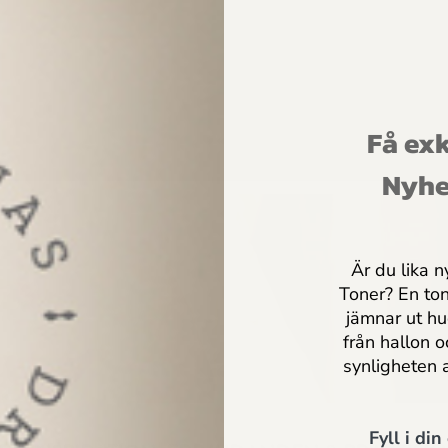
kter?
Få exk
Nyhe
Är du lika n
Toner? En to
jämnar ut h
verkligen?
från hallon 
synligheten 
Fyll i din