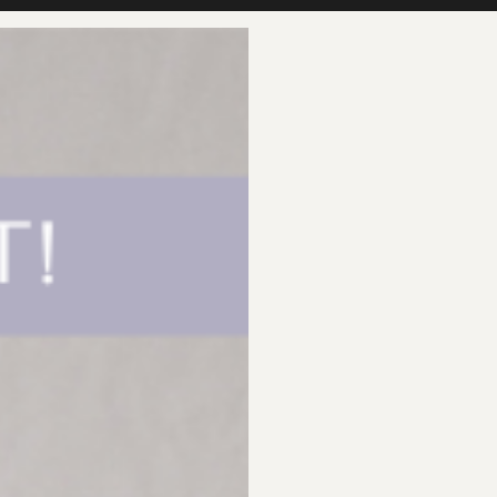
HEM
OM DR SANNAS
SHOP
AN