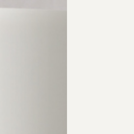
 annan produkt som man kan använd som schampo. Innebär detta att Hä
h Parabener
lken typ av konserveringsmedel finns i produkten? Jag undrar samma sa