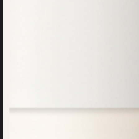
Hälsosåpa eller Ansiktså
februari 5, 2019
/
Dr Sannas
Går det lika bra att använda Hälsosåpan i ansi
Vad är det för skillnad på dem?
Läs frågan ...