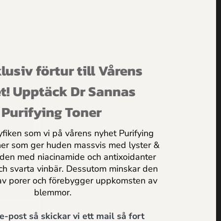
lusiv förtur till Vårens
t! Upptäck Dr Sannas
Purifying Toner
yfiken som vi på vårens nyhet Purifying
ner som ger huden massvis med lyster &
uden med niacinamide och antixoidanter
och svarta vinbär. Dessutom minskar den
av porer och förebygger uppkomsten av
blemmor.
 e-post så skickar vi ett mail så fort