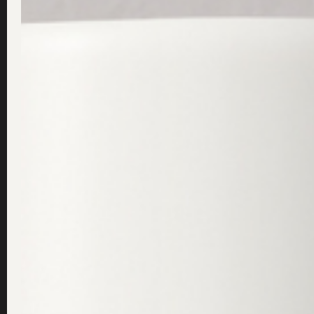
Hej!
Jag har beställt Hälsosåpa mem hittade ingen
med?
Mvh/Shpresa
Läs frågan ...
Konserveringsmedel oc
mars 14, 2019
/
Dr Sannas
Innehåller ovan produkt parabener? Om inte vi