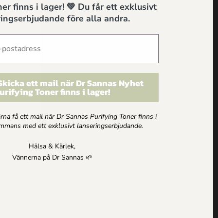
A
k hud har ph 4,5-5,5 vilket håller bakterier,
er finns i lager! 💚 Du får ett exklusivt
ingserbjudande före alla andra.
 Skicka ett mail när Dr Sannas Nyhet
urifying Toner finns i lager!
gärna få ett mail när Dr Sannas Purifying Toner finns i
sammans med ett exklusivt lanseringserbjudande.
Hälsa & Kärlek,
Vännerna på Dr Sannas 🌱
 på förhand.