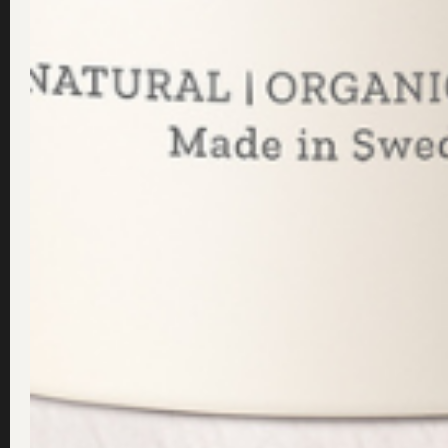
Det mest beprövade, och kanske också mest lovor
berömda såpabad. Kom ihåg att dricka mycket v
Tips 2 # - Aldrig mer irriterat
Hej alla män som rakar sig där ute, här kommer 
Vi har fått många, många tips från män där ute s
såklart. Skvätt som vanligt varmt vatten på hu
Tips 3 #
-
Mjuka händer året 
Mjuka händer är sunda och vackra händer! Och v
med en liten klick av Dr Sannas Hand Cream ef
Tips 4 # - Hundägare? Se hit!
Självklart ska även våra djur ha det allra bästa
supertips framför allt under vintern när tassarn