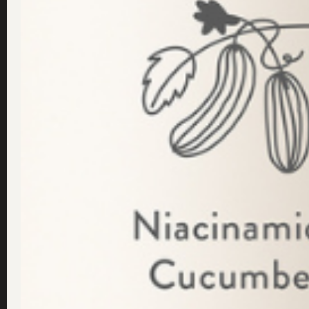
Läs frågan ...
Dr Sannas hälsosåpa – 7
augusti 20, 2018
/
daniel.ehdin
Wow! Så många tips, hyllningar och lovord vi få
här för att dela dem med dig. Vill förtydliga at
kunder om hur de använder Dr Sannas Hälsosåpa
produkt!
Tips #1 – Sannas hälsosåpa i b