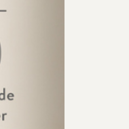
 fantastiska sätt att använda den på
tt för vår älskade hälsosåpa. Så pass många att vi samlat ihop både vår
t detta inte är vetenskapligt bevisat eller dermatologiskt testat utan g
 så alla tips följs på egen risk. Dags att rensa i badrumsskåpet, här 
adet