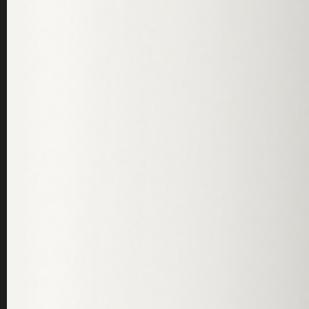
Läs frågan ...
Beställning till Utlandet
mars 7, 2019
/
Dr Sannas
Hej,
Finns det nåt sätt att beställa varor till Finlan
Hälsningar, Annika Skeppar
Läs frågan ...