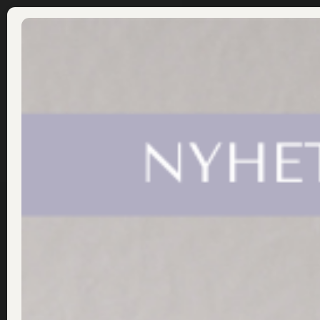
ÅF LOGIN
LOGGA IN
Fråga Dr Sannas
Schampo
februari 10, 2020
/
Dr Sannas