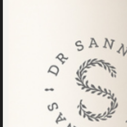
Djurtestar ni era produ
november 15, 2018
/
Dr Sannas
Djurtestar ni några produkter?
Om ja, varför ?
Läs frågan ...
Är det bra med basiskt 
oktober 11, 2018
/
Dr Sannas