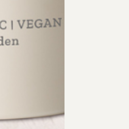
dade, tipset är att tappa upp ett varmt bad och tillsätta 1-2 dl hälsos
atten under och efter badet då det kan vara vätskedrivande.
 skägg!
världens (tycker vi!) kanske bästa tips. Säg hejdå till starka och dyra 
om upplever att deras hud nu aldrig blir irriterad när de rakar sig med 
den och använd hälsosåpan precis som vilket raklödder som helst.
om
isst känns det alltid lite skönare när händerna är i form? Använd häl
teråt. Kanske ett av de mest hyllade tipsen!
. Så många har hört av sig till oss när de tvättat pälsen och tassarna på
a brukar bli extra torra och sköra.