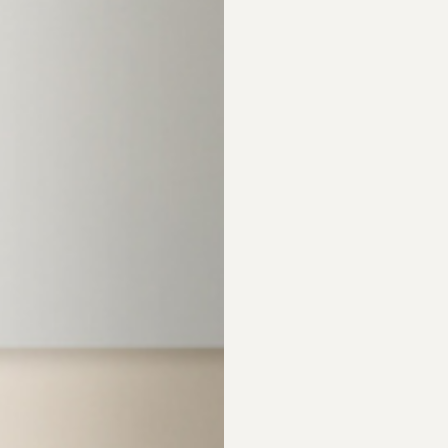
pa. Vad är skillnaden?
ktet som ansiktssåpa?