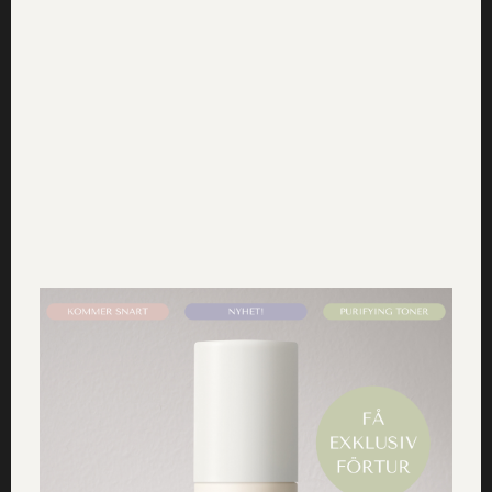
Dr Sannas Anti Aging Serum – 10 av 10 i
betyg
Xpers expertpanel har provat Dr Sannas naturliga Anti-
Aging Serum och ger betyget 10X av 10X. Nedan kan du
läsa mer om testet och deras utlåtande.
Läs mer »