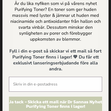
Är du lika nyfiken som vi på vårens nyhet
Purifying Toner? En toner som ger huden
massvis med lyster & jämnar ut huden med
Jag godkänner
Dr Sannas
niacinamide och antixoidanter från hallon och
personuppgifts och integritetspolicy
svarta vinbär. Dessutom minskar den
synligheten av porer och förebygger
SKICKA
uppkomsten av blemmor.
Fyll i din e-post så skickar vi ett mail så fort
Purifying Toner finns i lager! 💚 Du får ett
exklusivt lanseringserbjudande före alla
andra.
Bäst i Test Ekologisk Ansiktsolja – Dr
Sannas är vinnare
Ansiktsolja är en härlig boost för torr hud och använd
rätt kan den ge både glow och färre rynkor. Kureras
Ja tack - Skicka ett mail när Dr Sannas Nyhet
Purifying Toner finns i lager!
skönhetspanel har testat en rad