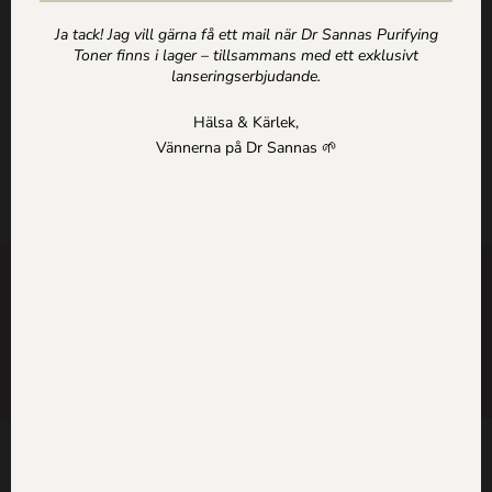
Läs mer »
Ja tack! Jag vill gärna få ett mail när Dr Sannas Purifying
Toner finns i lager – tillsammans med ett exklusivt
« Föregående
Nästa »
lanseringserbjudande.
Hälsa & Kärlek,
Vännerna på Dr Sannas 🌱
SHOP
ARTIKLAR
HEM
Kontakt