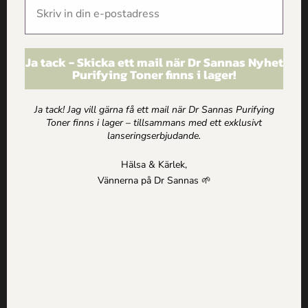
SKICKA
Ja tack - Skicka ett mail när Dr Sannas Nyhet
Purifying Toner finns i lager!
Ja tack! Jag vill gärna få ett mail när Dr Sannas Purifying
Du kanske också gillar ...
Toner finns i lager – tillsammans med ett exklusivt
lanseringserbjudande.
Hälsa & Kärlek,
Vännerna på Dr Sannas 🌱