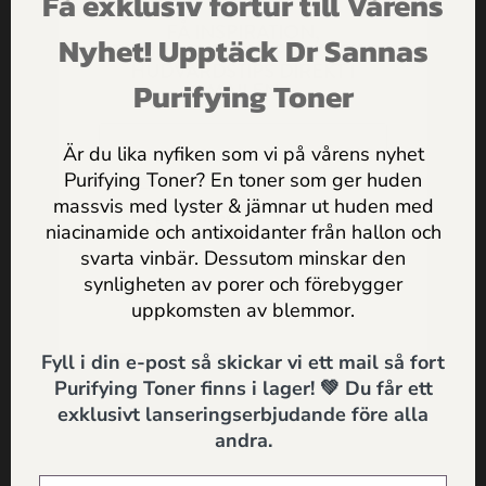
Få exklusiv förtur till Vårens
Vad ger du din katt att äta?
& känslig hy kan bero på
FÅ INSPIRATION,
detta
Mögelgift hittats i flera
Nyhet! Upptäck Dr Sannas
ERBJUDANDEN & PRAKTISKA
HUDVÅRDSTIPS DIREKT I
foder
Purifying Toner
MAILEN
Är du lika nyfiken som vi på vårens nyhet
Purifying Toner? En toner som ger huden
massvis med lyster & jämnar ut huden med
Jag godkänner
Dr Sannas
niacinamide och antixoidanter från hallon och
personuppgifts och integritetspolicy
Få inspiration, erbjudanden och
svarta vinbär. Dessutom minskar den
hälsotips direkt i mailen
synligheten av porer och förebygger
SKICKA
uppkomsten av blemmor.
Fyll i din e-post så skickar vi ett mail så fort
Purifying Toner finns i lager! 💚 Du får ett
Jag godkänner
Dr Sannas personuppgifts och
exklusivt lanseringserbjudande före alla
integritetspolicy
andra.