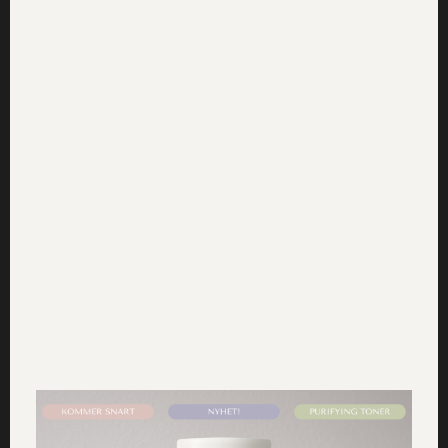
elasticitet och är intensivt återfuktande. Huden får
ett synbart fylligare och slätare utseende. Grönalger
binder fukt som ingen annan!
Grönalger är även särskilt kända för sin
höga
mineralhalt
– det är t.ex. rikt på järn, fosfor,
magnesium, jod och inte minst vitamin B2, B6, B12.
Gröna alger förser således huden med en mängd
grundnäring likt ingen annan, som det är vanligt av
många lider brist av.
Sammanfattningsvis har få ingredienser
den egenskapen som grönalger att
såväl:
avgifta och rena
återfukta och elasticera