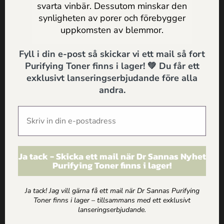
personuppgifts och integritetspolicy
svarta vinbär. Dessutom minskar den
Dr Sannas Lördag – Oktober
synligheten av porer och förebygger
SKICKA
10 september, 2019
uppkomsten av blemmor.
Hoppas du fått en bra start på helgen och njuter av lördagen! En lördag
Fyll i din e-post så skickar vi ett mail så fort
varje månad ger
Purifying Toner finns i lager! 💚 Du får ett
exklusivt lanseringserbjudande före alla
andra.
Ja tack - Skicka ett mail när Dr Sannas Nyhet
Purifying Toner finns i lager!
Ja tack! Jag vill gärna få ett mail när Dr Sannas Purifying
Portömning för stora porer – Enkel guide till naturlig
Toner finns i lager – tillsammans med ett exklusivt
porbehandling hemma
lanseringserbjudande.
22 juli, 2020