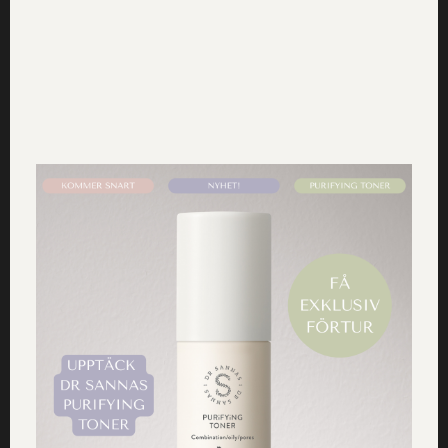
Tidigare nyhet
Nästa nyhet
Ansiktsserum vs
Grön Smoothie med sallad,
ansiktsolja? Vi förklarar
skillnaden!
persilja & Ängsblandning
Få inspiration, erbjudanden och
hälsotips direkt i mailen
Jag godkänner
Dr Sannas personuppgifts och
integritetspolicy