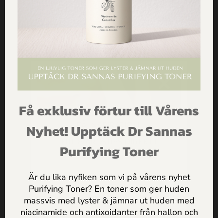
SKICKA
Du kanske också gillar ...
Få exklusiv förtur till Vårens
FÅ INSPIRATION,
Nyhet! Upptäck Dr Sannas
ERBJUDANDEN & PRAKTISKA
HUDVÅRDSTIPS DIREKT I
Purifying Toner
MAILEN
Är du lika nyfiken som vi på vårens nyhet
Purifying Toner? En toner som ger huden
massvis med lyster & jämnar ut huden med
Jag godkänner
Dr Sannas
niacinamide och antixoidanter från hallon och