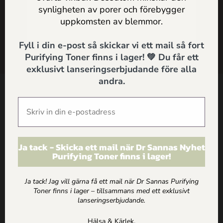
synligheten av porer och förebygger
SHOP
SKICKA
uppkomsten av blemmor.
ARTIKLAR
Fyll i din e-post så skickar vi ett mail så fort
Purifying Toner finns i lager! 💚 Du får ett
HEM
exklusivt lanseringserbjudande före alla
andra.
Kontakt
Dr Sannas Sweden AB
Kivra: 559183-0103
106 31 Stockholm
Ja tack - Skicka ett mail när Dr Sannas Nyhet
0735057443
Purifying Toner finns i lager!
info@drsannas.se
Ja tack! Jag vill gärna få ett mail när Dr Sannas Purifying
Toner finns i lager – tillsammans med ett exklusivt
lanseringserbjudande.
Information
Köp och Ordervillkor
Hälsa & Kärlek,