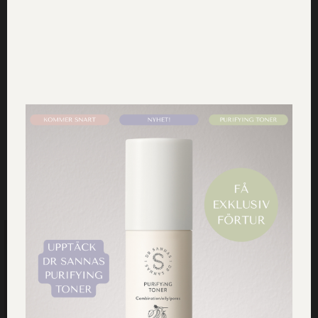
Varför är näringsrik mat viktigt?
Maten är vår primära energikälla - Det är näringen
som bygger kroppen, så därför är det viktigt att äta
en näringsrik mat. Vi äter inte för att bli…
1 KOMMENTAR
20 FEBRUARI, 2018
HANDLA VÅRA PRODUKTER