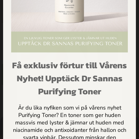
Vitaliserande Ansiktsolja för
Normal/Bland hy
425.00
kr
Få exklusiv förtur till Vårens
Lägg till i
FÅ INSPIRATION,
Nyhet! Upptäck Dr Sannas
varukorg
ERBJUDANDEN & PRAKTISKA
HUDVÅRDSTIPS DIREKT I
Purifying Toner
MAILEN
Är du lika nyfiken som vi på vårens nyhet
Purifying Toner? En toner som ger huden
massvis med lyster & jämnar ut huden med
Jag godkänner
Dr Sannas
niacinamide och antixoidanter från hallon och
HANDLA
HÄLSOTIPS
SÖK
SUPPORT
personuppgifts och integritetspolicy
svarta vinbär. Dessutom minskar den