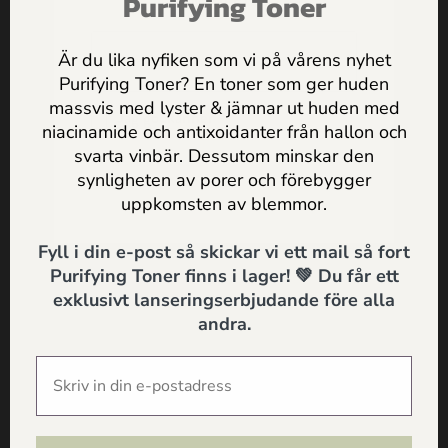
Purifying Toner
MAILEN
Är du lika nyfiken som vi på vårens nyhet
Purifying Toner? En toner som ger huden
massvis med lyster & jämnar ut huden med
Jag godkänner
Dr Sannas
niacinamide och antixoidanter från hallon och
Få inspiration, erbjudanden och
personuppgifts och integritetspolicy
svarta vinbär. Dessutom minskar den
hälsotips direkt i mailen
synligheten av porer och förebygger
SKICKA
uppkomsten av blemmor.
Fyll i din e-post så skickar vi ett mail så fort
Jag godkänner
Dr Sannas personuppgifts och
Purifying Toner finns i lager! 💚 Du får ett
exklusivt lanseringserbjudande före alla
integritetspolicy
andra.
SKICKA