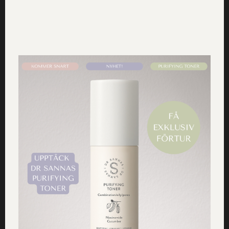
Tips 4 – Fixa hårpiffet hemma – med
en härlig intensivkur
Känslan av ett återfuktat hår med maximal fuktboost,
glans och struktur är svårslagen – särskilt en kulen
novemberdag. Då kan en sådan enkel sak ofta pigga upp
ordentligt – och skänka energi och kraft utåt.
Dr Sannas
fuktgivande balsam för torrt/grovt/lockigt hår
kan här
användas som en intensivkur om du låter den verka
något längre, ungefär 10-15 minuter Den innehåller
bland annat sheasmör, broccolifröolja och
äppelcidervinäger – och är självklart fri från parabener,
mineraloljor och syntetiska ämnen. Svep gärna in håret i
Dr Sannas omtyckta hårturban
medan du har i
balsamet, så att håret omsluts medan balsamet verkar.
Det skapar en riktig superkur för håret.