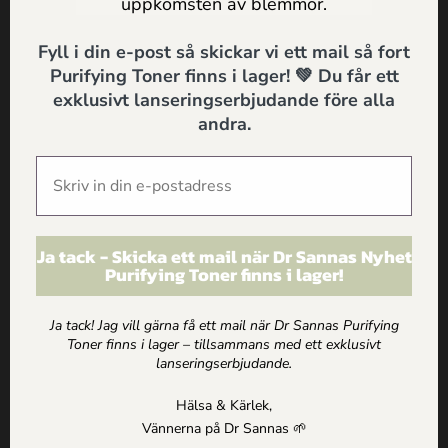
SKICKA
uppkomsten av blemmor.
Fyll i din e-post så skickar vi ett mail så fort
Purifying Toner finns i lager! 💚 Du får ett
exklusivt lanseringserbjudande före alla
andra.
Få inspiration, erbjudanden och
hälsotips direkt i mailen
Ja tack - Skicka ett mail när Dr Sannas Nyhet
Purifying Toner finns i lager!
Jag godkänner
Dr Sannas personuppgifts och
integritetspolicy
Ja tack! Jag vill gärna få ett mail när Dr Sannas Purifying
Toner finns i lager – tillsammans med ett exklusivt
SKICKA
lanseringserbjudande.
Hälsa & Kärlek,
Vännerna på Dr Sannas 🌱