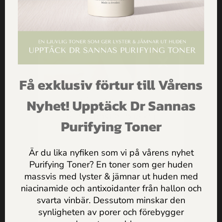
Här kan du upptäcka fler fördelar med att använda en
hårturban.
Vi hoppas att du har fått med dig några kärleksfulla tips
till hur du kan göra november till en härlig månad!
Få exklusiv förtur till Vårens
Health & Happiness,
FÅ INSPIRATION,
Nyhet! Upptäck Dr Sannas
Dr Sannas
ERBJUDANDEN & PRAKTISKA
HUDVÅRDSTIPS DIREKT I
Purifying Toner
MAILEN
Är du lika nyfiken som vi på vårens nyhet
Tidigare nyhet
Nästa nyhet
Purifying Toner? En toner som ger huden
Naturliga
massvis med lyster & jämnar ut huden med
Så stärker du hudbarriären
Jag godkänner
Dr Sannas
hårvårdsprodukter & lilla
niacinamide och antixoidanter från hallon och
hårguiden till ett vackert
naturligt – knepen du kan
personuppgifts och integritetspolicy
svarta vinbär. Dessutom minskar den
hår
göra hemma
synligheten av porer och förebygger