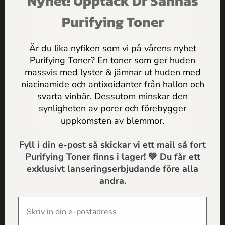
Nyhet! Upptäck Dr Sannas
ERBJUDANDEN & PRAKTISKA
HUDVÅRDSTIPS DIREKT I
Purifying Toner
MAILEN
Vi hoppas att du har fått lite härlig läsning – och att du
hart lärt dig något nytt kring naturliga
Är du lika nyfiken som vi på vårens nyhet
hårvårdsprodukter!
Purifying Toner? En toner som ger huden
massvis med lyster & jämnar ut huden med
Health & Happiness,
Jag godkänner
Dr Sannas
niacinamide och antixoidanter från hallon och
Dr Sannas
personuppgifts och integritetspolicy
svarta vinbär. Dessutom minskar den
synligheten av porer och förebygger
SKICKA
uppkomsten av blemmor.
Fyll i din e-post så skickar vi ett mail så fort
Tidigare nyhet
Nästa nyhet
Purifying Toner finns i lager! 💚 Du får ett
Spirulina i hudvård –
Tips för att må bra i
exklusivt lanseringserbjudande före alla
Upplev askungeeffekten
höstmörkret – Så gör du
andra.
november till en härlig
månad