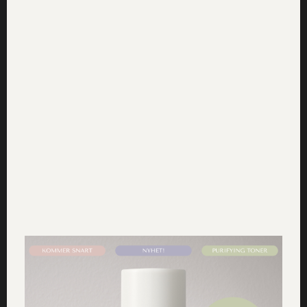
schampo
Här kan du lösa mer om naturliga balsam – och
varför du ska välja ett osyntetiskt balsam
Lilla hårguiden – Så tar du hand om ditt
hår på naturlig väg
Nedan har vi listat fler tips för att ta hand om ditt hår på
naturligt väg:
Låt bra, naturliga hårvårdsprodukter gör jobbet!
Gör
en liten inventering där hemma och prova och byt ut
en produkt i taget. Vårt tips är att börja med ett bra
och
naturligt schampo
.
Försök att minska på hårtvättarna.
Tvätta gärna håret
max 1-2 gånger per vecka.
Om du har håret uppsatt –
prova att variera