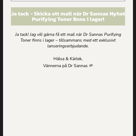
Ja tack - Skicka ett mail när Dr Sannas Nyhet
Purifying Toner finns i lager!
Ja tack! Jag vill gärna få ett mail när Dr Sannas Purifying
Toner finns i lager – tillsammans med ett exklusivt
Få inspiration, erbjudanden och
lanseringserbjudande.
hälsotips direkt i mailen
Hälsa & Kärlek,
Vännerna på Dr Sannas 🌱
Jag godkänner
Dr Sannas personuppgifts och
integritetspolicy
SKICKA