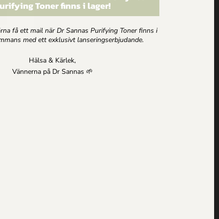
urifying Toner finns i lager!
gärna få ett mail när Dr Sannas Purifying Toner finns i
t i mailen
sammans med ett exklusivt lanseringserbjudande.
Hälsa & Kärlek,
Vännerna på Dr Sannas 🌱