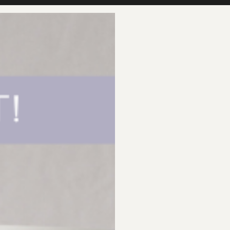
HEM
OM DR SANNAS
SHOP
AN
 – Rengöringsritualen för en stråla
Kategori:
Alla Artiklar
/
Datum:
söndag, 23 oktober, 2022