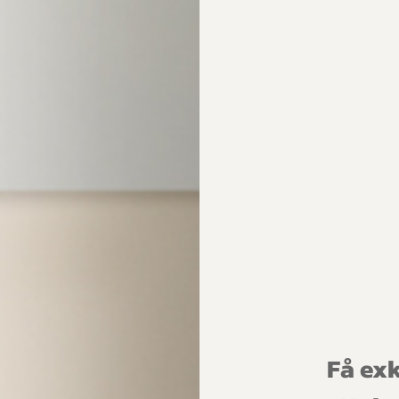
t vatten och
Dr Sannas Ansiktssåpa för alla hudtyper
. Kom ihåg
s både sminkrester och smuts från dagen.
mjuka, cirkulära rörelser från ansiktets mitt och utåt.
tta mjukt med handduken
eftersom vatten torkar ut huden. En god riktlinje är därför att tvät
tersom det är mindre uttorkande än varmt vatten. På morgone
ten – här kan det också vara skönt med lite kallare vatten för at
det också bra om du duttar mjukt med handduken.
Undvik sålede
tigt när du därefter ska återfukta huden, vilket leder oss in på vå
nde är lätt fuktig
Få exk
rande är lätt fuktig. Torka alltså inte hela ansiktet torrt, utan lä