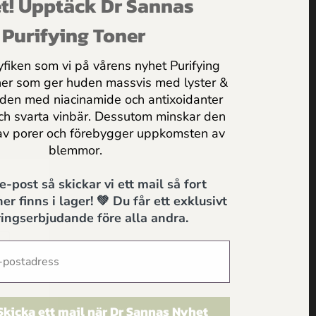
t! Upptäck Dr Sannas
s upp
Purifying Toner
425.00
kr
yfiken som vi på vårens nyhet Purifying
Lägg till i varukorg
ner som ger huden massvis med lyster &
uden med niacinamide och antixoidanter
och svarta vinbär. Dessutom minskar den
av porer och förebygger uppkomsten av
blemmor.
t
 e-post så skickar vi ett mail så fort
öra
A
er finns i lager! 💚 Du får ett exklusivt
ma
ingserbjudande före alla andra.
 Skicka ett mail när Dr Sannas Nyhet