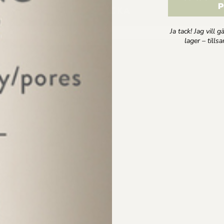
P
SKICKA
Ja tack! Jag vill 
ation, erbjudanden och hälsotips direk
lager – till
pgifts och integritetspolicy
SKICKA