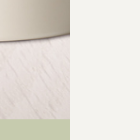
Dr Sannas Kroppslotion Bäst i Test Bodylotion – igen!
10 december, 2020
Ekoappens skönhetspanel har testat naturliga body lotions för att se vilka
som verkligen gör jobbet. Testvinnare blev
farenheter och följs på egen risk. Vi reserverar oss för ev. faktafel. Vi rekommenderar alltid a