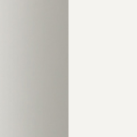
r ansiktet på rätt sätt, för en strålande och frisk hud – varje dag
ellanrum
n lika viktigt är det att
djuprengöra huden
med jämna mellan
s naturliga glöd, samtidigt som du löser upp tilltäppta porer s
 smuts som ansamlats på huden. För detta steg rekommenderar vi
juprengörande och sammandragande mask med det bästa naturen
 och skapa extra lyster. Masken kan du använda 2-3 gånger per ve
s från huden – och är också återfuktande.
st – och rengör sedan huden
 och att rengöra ansiktet
i ett steg
. Om vi gör det, är risken näm
 porerna ordentligt. Ett tips är därför att först avlägsna eventue