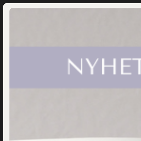
ÅF LOGIN
LOGGA IN
Rengöra ansiktet