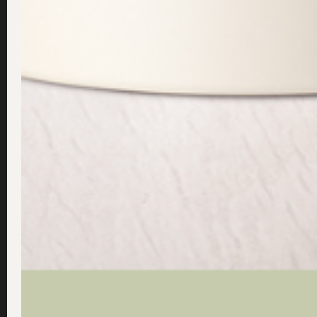
BHA-syra i hudvård – Allt du behöver veta om BHA för
huden
11 september, 2023
Vad är BHA-syra i hudvård – och för vilken hudtyp passar BHA särskilt
bra? BHA-syra (som även
Om alla texter på drsannas.se
Alla råd, tips och rekommendationer på drsannas,se grundar sig på Team Dr Sannas egna er
inspirerar till en fantastisk hud och ett friskare liv för alla besökare
Dela den här artikeln: