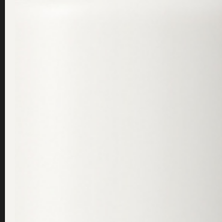
Att rengöra ansiktet på rätt sätt kan göra underverk för 
flera hudvårdsproblem som du tidigare kanske inte förstod 