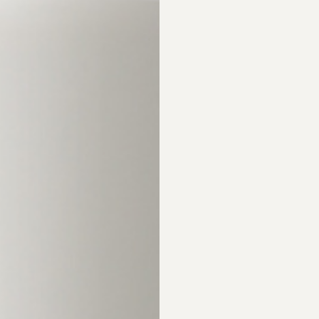
huden. Många gånger kan en rätt utförd ansiktsrengöring nämligen
orsaken till –
för att du helt enkelt har förbättrat din rengöringsr