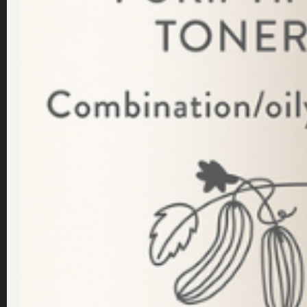
Få inspir
Jag godkänner
Dr Sannas personup