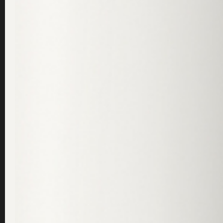
Här har vi därför samlat
alla våra bästa tips
för hur du rengö
Tips 1 – Djuprengör huden med jämna m
Att rengöra ansiktet dagligen är A och O inom hudvård – me
Genom en bra djuprengöring framhäver du nämligen din hud
avgiftar den genom att dra ut toxiner och djupt liggande
Dr Sannas djuprengörande detoxmask
som är en snäll, d
att erbjuda för att djuprengöra huden, lugna stressad hud
eller efter behov.
Grön lera hjälper till att dra ur toxiner och smut
Tips 2 – Tvätta bort eventuellt smink för
Ett vanligt misstag många gör att att tvätta bort och smink
stor att vi bara avlägsnar sminket och inte rengör huden och