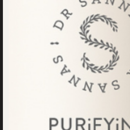
ansiktet lätt fuktigt när du smörjer in ditt serum, din ansik
av huden – vilket gör att du får maximal återfuktning av an
Health & Happiness,
Dr Sannas
Tidigare nyhet
Mindful skincare – Tre enkla tips för medveten närvaro f
hud