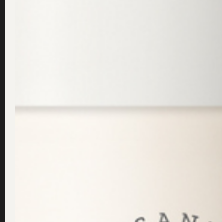
makeup och sedan gå ett varv extra i ansiktet med ljumme
härfäste, hals och även under hakan – här kan det ansamla
Var lätt på handen när du rengör och massera med 
Tips 3 – Använd ljummet vatten och du
Det är också viktigt att vi inte tvättar ansiktet för ofta – 
ansiktet
morgon och kväll.
Använd gärna ljummet vatten ef
det också räcka med att du bara sköljer av ansiktet med vat
ansiktet till liv.
När du torkar ansiktet med handduken är 
gnugga ansiktet torrt. Ansiktet får gärna också vara lätt fuk
fjärde tips.
Tips 4 – Återfukta huden när den fortfara
Vårt sista tips är således att återfukta huden när den fortfa