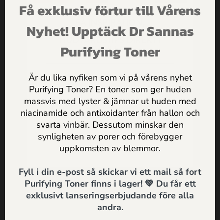
Få exklusiv förtur till Vårens
huden från smuts och sminkrester, utan att torka ut.
FÅ INSPIRATION,
Dessutom lämnas huden med en återfuktad känsla och
Nyhet! Upptäck Dr Sannas
ERBJUDANDEN & PRAKTISKA
förbereder den för resten av din hudvårdsrutin.
HUDVÅRDSTIPS DIREKT I
Purifying Toner
MAILEN
Starta och avsluta dagen med en upplyftande doft av
naturlig grape och vårdande probiotika
som naturligt
Är du lika nyfiken som vi på vårens nyhet
förhindrar bakterietillväxt.
Purifying Toner? En toner som ger huden
massvis med lyster & jämnar ut huden med
Jag godkänner
Dr Sannas
Som alla våra hudvårdsprodukter är ansiktssåpan
niacinamide och antixoidanter från hallon och
personuppgifts och integritetspolicy
svarta vinbär. Dessutom minskar den
omsorgsfullt utvecklad under flera års tid av bland annat
synligheten av porer och förebygger
en dr i immunlogi och en hudläkare. För att din hud
SKICKA
uppkomsten av blemmor.
enbart förtjänar det allra bästa!
Fyll i din e-post så skickar vi ett mail så fort
Hälsa & Kärlek
Purifying Toner finns i lager! 💚 Du får ett
Dr Sannas
exklusivt lanseringserbjudande före alla
andra.