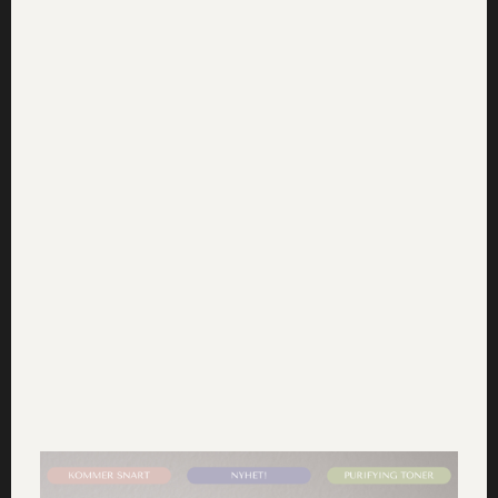
torkar ut eller sliter på huden.
Tvärtom. En riktigt bra ansiktsrengöring ska stärka
huden, ta bort det som inte ska finnas där, återfukta och
skänka massvis med glow.
För extra rengöring från mer djupgående smuts, som
avgaser och gifter, kan du göra en
detoxande
ansiktsmask
. Komplettera din ansiktsrengöring med en
detoxande ansiktsmask en gång i veckan, men gärna upp
till 2-3 gånger i veckan om du bor i stadsmiljö.
Läs även: så påverkas din hud av avgaser och smuts.
Men att använda en rengöring för
ansiktet två gånger per dag – sliter inte
det på huden?