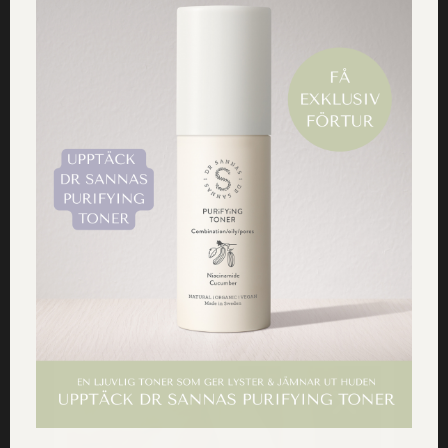
Det beror som sagt självklart på. Om du följer stegen
ovan, genom att använda en naturlig och skonsam
ansiktsrengöring med lätta och cirkulära rörelser,
ljummet vatten och sedan baddar ansiktet torrt med en
mjuk handduk när du är klar –
då kommer huden i ditt
ansikte att tacka dig
. Du lägger en perfekt grund för steg
nummer två som handlar om att tillföra huden massvis
med fukt.
Ansiktssåpa – för skonsam rengöring av
ansiktet
PSST
– Du vet väl att Dr Sannas har en hel
ansiktsserie
?
Där hittar du bland annat vår
ansiktssåpa
! Den är en
perfekt daglig ansiktsrengöring som skonsamt rengör