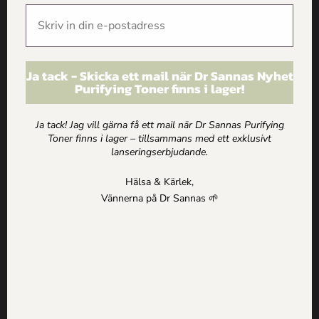
Tidigare nyhet
Nästa nyhet
Chiagröt med Raw Sylt –
Amerikanska Pannkakor
godaste receptet!
Ja tack - Skicka ett mail när Dr Sannas Nyhet
Purifying Toner finns i lager!
med kolakräm och kokos
Ja tack! Jag vill gärna få ett mail när Dr Sannas Purifying
Toner finns i lager – tillsammans med ett exklusivt
lanseringserbjudande.
Hälsa & Kärlek,
Vännerna på Dr Sannas 🌱
Få inspiration, erbjudanden och
hälsotips direkt i mailen
Jag godkänner
Dr Sannas personuppgifts och