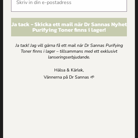
Så fungerar hudens pigment – och så undviker du
pigmentförändringar
9 april, 2026
Ja tack - Skicka ett mail när Dr Sannas Nyhet
Vår hud består av olika lager – underhuden, läderhuden och överhuden.
Purifying Toner finns i lager!
Det översta hudlagret (överhuden) innehåller i
Ja tack! Jag vill gärna få ett mail när Dr Sannas Purifying
Toner finns i lager – tillsammans med ett exklusivt
lanseringserbjudande.
Hälsa & Kärlek,
Vännerna på Dr Sannas 🌱
Vintertrötthet – Fem anledningar till ökad trötthet
under vintern
1 oktober, 2018