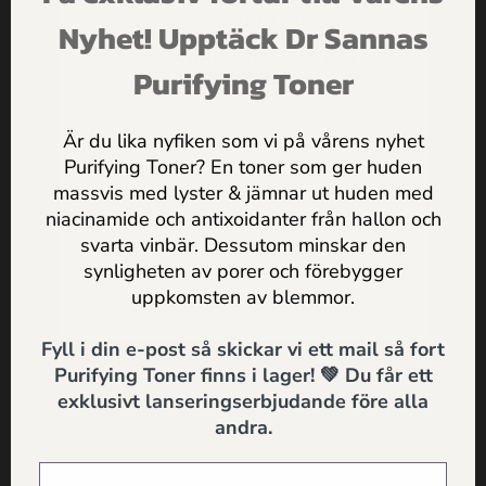
SKICKA
FÅ INSPIRATION,
Nyhet! Upptäck Dr Sannas
ERBJUDANDEN & PRAKTISKA
HUDVÅRDSTIPS DIREKT I
Purifying Toner
MAILEN
Är du lika nyfiken som vi på vårens nyhet
Purifying Toner? En toner som ger huden
Du kanske också gillar ...
massvis med lyster & jämnar ut huden med
Jag godkänner
Dr Sannas
niacinamide och antixoidanter från hallon och
personuppgifts och integritetspolicy
svarta vinbär. Dessutom minskar den
synligheten av porer och förebygger
SKICKA
uppkomsten av blemmor.
Fyll i din e-post så skickar vi ett mail så fort
Purifying Toner finns i lager! 💚 Du får ett
exklusivt lanseringserbjudande före alla
andra.