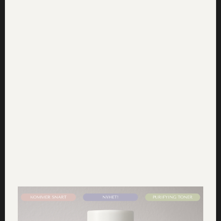
innan servering så de hinner mjukna.
*Pepparkakskrydda finns att köpa i välsorterade
matbutiker inför jul men du kan givetvis blanda din egen.
För en sats blanda ihop: 2 msk mald kanel, 1 msk mald
kardemumma, 1 msk mald ingefära och 1 msk mald
kryddnejlika.
Hoppas det smakar och att du får en fantastisk jul!
Hälsa & Kärlek
Dr Sannas
Tidigare nyhet
Nästa nyhet
Karl-Alfreds smoothie på