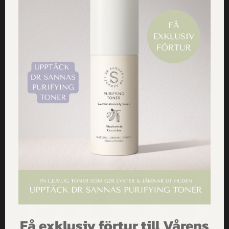
Morgonrutin för en
spenat
fantastisk start – Våra bästa
tips för en skön morgon
Få inspiration, erbjudanden och
hälsotips direkt i mailen
Jag godkänner
Dr Sannas personuppgifts och
integritetspolicy
Få exklusiv förtur till Vårens