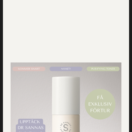
en tätning – de kopplar alltså cellerna till varandra och
gör det svårare för fukt att tränga ut.
I en studie som gjordes 2013 såg man att Tight
Junctions påverkas positivt av mikrober. När probiotiska
mikrober binder sig till hudceller ökar således kvaliteten
och kvantiteten av Tight Junctions, och huden kan
därmed behålla fukten bättre – tack vare tightare
bindningar mellan cellerna.
Resultatet är mindre stramhet och torrhet i huden – och
mera fukt.
Läs också: Fotbad hemma – Sköna & fina fötter i 5
enkla steg
Visste du förresten att..?