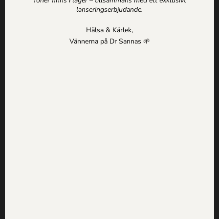
vi på Dr Sannas!
Toner finns i lager – tillsammans med ett exklusivt
lanseringserbjudande.
Hälsa & Kärlek,
Vännerna på Dr Sannas 🌱
Tidigare nyhet
Nästa nyhet
Dr Sannas hälsosåpa – 7
Dr. Sanna Ehdin intervjuas
fantastiska sätt att använda
den på
i SJ Biztalks
Få inspiration, erbjudanden och
hälsotips direkt i mailen