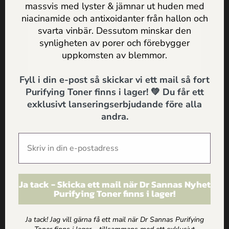
Kort och gott
massvis med lyster & jämnar ut huden med
Jag godkänner
Dr Sannas
niacinamide och antixoidanter från hallon och
personuppgifts och integritetspolicy
… Så är probiotisk hudvård extra bra för dig som vill:
svarta vinbär. Dessutom minskar den
synligheten av porer och förebygger
>> Minimera torrhet & stramhet – och bibehålla fukten i
SKICKA
uppkomsten av blemmor.
huden bättre
Fyll i din e-post så skickar vi ett mail så fort
>> Bevara hudens naturliga PH-värde
Purifying Toner finns i lager! 💚 Du får ett
>> Stärka hudbarriären mot onda bakterier och
exklusivt lanseringserbjudande före alla
miljöföroreningar
andra.
Kom igång med probiotisk hudvård!
Att komma igång med probiotisk hudvård är inte svårt.
Det handlar helt enkelt om att aktivt
välja produkter
Ja tack - Skicka ett mail när Dr Sannas Nyhet
som innehåller den levande bakteriekulturen
.
Purifying Toner finns i lager!
Lycka till med din nya probiotiska hudvårdsrutin önskar
Ja tack! Jag vill gärna få ett mail när Dr Sannas Purifying